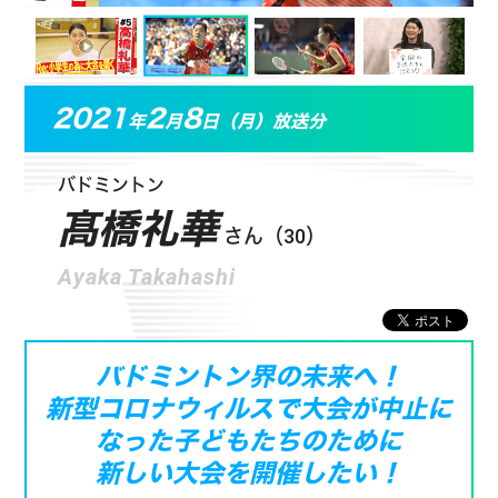
2021
2
8
年
月
日（月）放送分
バドミントン
髙橋礼華
さん（30）
Ayaka Takahashi
バドミントン界の未来へ！
新型コロナウィルスで大会が中止に
なった
子どもたちのために
新しい大会を開催したい！