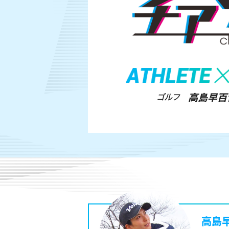
ゴルフ
高島早百
高島