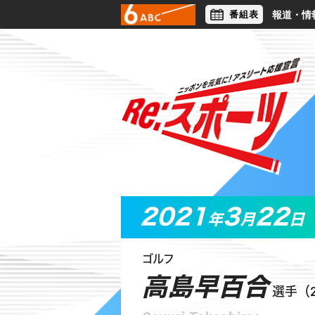
番組表
報道・情
アナウンサー
ライフスタイル
2021
3
22
年
月
日
ゴルフ
高島早百合
選手（