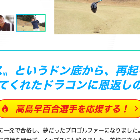
ス〟というドン底から、再起
てくれたドラコンに恩返し
高島早百合選手を
応援する！
に一発で合格し、夢だったプロゴルファーになりました