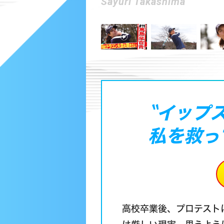
Sayuri Takashima
〝イップ
私を救っ
高校卒業後、プロテスト