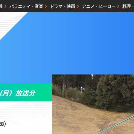
報
バラエティ・音楽
ドラマ・映画
アニメ・ヒーロー
料理
映画・試写会
イベント
会社情報
（月）放送分
28）