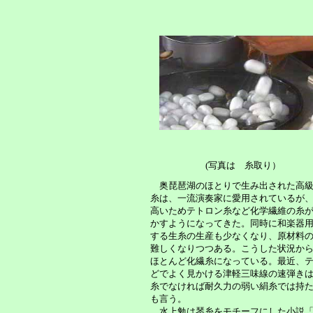
(写真は 糸取り）
奥琵琶湖のほとりで生み出された高級
糸は、一流演奏家に愛用されているが
高いためテトロン糸など化学繊維の糸
かすようになってきた。同時に和楽器
する生糸の生産も少なくなり、原材料
難しくなりつつある。こうした状況か
ほとんど化繊糸になっている。最近、
どでよく見かける津軽三味線の速弾き
糸でなければ耐久力の弱い絹糸では持
も言う。
水上勉は琴糸をモチーフにした小説「