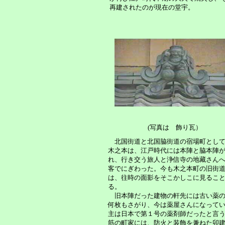
再建されたのが現在の堂宇。
(写真は 飾り瓦）
北国街道と北国脇街道の宿場町として
木之本は、江戸時代には本陣と脇本陣
れ、行き交う旅人と浄信寺の地藏さん
客でにぎわった。今も木之本町の旧街
は、往時の面影をそこかしこに見るこ
る。
旧本陣だった建物の軒先には古い薬の
何枚もさがり、今は薬屋さんになって
主は日本で第１号の薬剤師だったと言
筋の町家には、防火と装飾を兼ねた卯