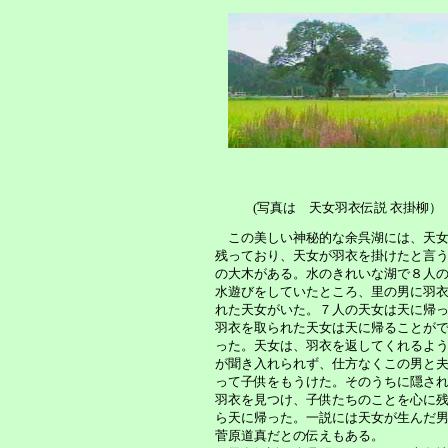
(写真は 天女羽衣伝説 衣掛柳）
この美しい神秘的な余呉湖には、天女
残っており、天女が羽衣を掛けたと言
の大木がある。水のきれいな湖で８人
水遊びをしていたところ、里の男に羽
れた天女がいた。７人の天女は天に帰
羽衣を取られた天女は天に帰ることが
った。天女は、羽衣を返してくれるよ
が聞き入れられず、仕方なくこの男と
って子供をもうけた。そのうちに隠さ
羽衣を見つけ、子供たちのことを心に
ら天に帰った。一説には天女が生んだ
菅原道真だとの伝えもある。