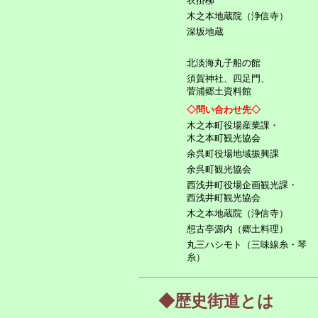
衣掛柳
木之本地蔵院（浄信寺）
深坂地蔵
北淡海丸子船の館
須賀神社、四足門、
菅浦郷土資料館
◇問い合わせ先◇
木之本町役場産業課・
木之本町観光協会
余呉町役場地域振興課
余呉町観光協会
西浅井町役場企画観光課・
西浅井町観光協会
木之本地蔵院（浄信寺）
想古亭源内（郷土料理）
丸三ハシモト（三味線糸・琴
糸）
◆歴史街道とは