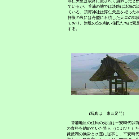
淳仁天皇は淡路に流されて崩御したと
ているが、菅浦の地では淡路は淡海の
ている。須賀神社は淳仁天皇を祀った
拝殿の裏には舟型に石積した天皇の御
ており、崇敬の念の強い住民たちは素
する。
(写真は 東四足門）
菅浦地区の住民の先祖は平安時代以前
の食料を納めていた贄人（にえびと）
琵琶湖の漁労と水運に従事し、平安時