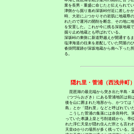
業を長男・重盛に命じたと伝えられて
津側から掘り進め深坂峠付近に差しか
時、大岩にぶつかりその岩肌に地蔵尊
れたので運河の開削を断念、その地に
を安置した。これが今に残る深坂地蔵
掘り止め地蔵とも呼ばれている。
深坂峠の東側に新道野越えが開通する
塩津海道の往来を差配していた問屋の
沓掛問屋跡が深坂地蔵から南へ下った
る。
隠れ里・菅浦（西浅井
琵琶湖の最北端から突き出た半島・
（つづらおざき）にある菅浦地区は前
後を山に囲まれた地形から、かつては
島」とか「隠れ里」などと呼ばれてい
こうした菅浦の集落には奈良時代、
っていた孝謙上皇と弓削道鏡から、帝
れた淳仁天皇が隠れ住んだ所とも言わ
天皇ゆかりの場所が多く残っている。