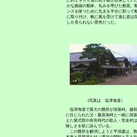
に約１４００隻の丸子船が往来してい
かな曲線の船体、丸みを帯びた船底、
ンスを保つために丸太を半分に割って
に取り付け、帆に風を受けて進む姿は
しか見られない景色だった。
(写真は 塩津海道）
塩津海道で最大の難所が深坂峠。越前
に任じられた父・藤原為時と一緒に深
えた紫式部や奈良時代の歌人・笠金村
険しさを歌に詠んでいる。
この難所を解消しようと平清盛は、敦
本海と琵琶湖を結ぶ運河の開削と言う