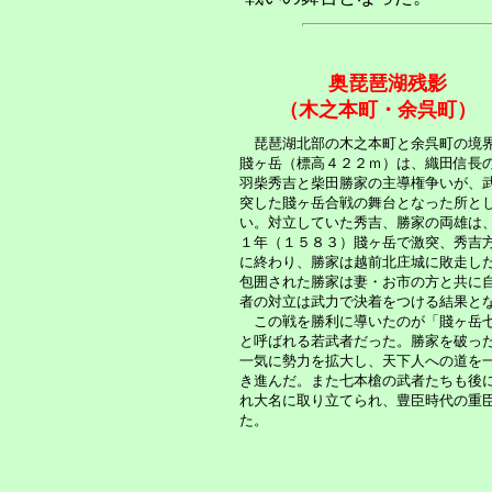
奥琵琶湖残影
（木之本町・余呉町
琵琶湖北部の木之本町と余呉町の境
賤ヶ岳（標高４２２ｍ）は、織田信長
羽柴秀吉と柴田勝家の主導権争いが、
突した賤ヶ岳合戦の舞台となった所と
い。対立していた秀吉、勝家の両雄は
１年（１５８３）賤ヶ岳で激突、秀吉
に終わり、勝家は越前北庄城に敗走し
包囲された勝家は妻・お市の方と共に
者の対立は武力で決着をつける結果と
この戦を勝利に導いたのが「賤ヶ岳
と呼ばれる若武者だった。勝家を破っ
一気に勢力を拡大し、天下人への道を
き進んだ。また七本槍の武者たちも後
れ大名に取り立てられ、豊臣時代の重
た。