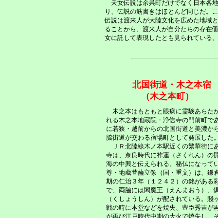
天女伝説は余呉町だけでなく日本各地
り、伝説の筋書きはほとんど同じだ。
伝説は渡来人が大陸文化を広めた地域
ることから、渡来人が自分たちの存在
女に託して表現したとも見られている
北国街道・木之本宿
（木之本町）
木之本はもともと眼病に霊験あらた
れる木之本地蔵院・浄信寺の門前町で
に若狭・越前からの北国街道と美濃か
脇街道が交わる宿場町として発展した
ＪＲ北陸線木ノ本駅近くの繁華街に
寺は、奈良時代に祚蓮（さくれん）の
海の中興と伝えられる。秘仏になって
尊・地蔵菩薩立像（国・重文）は、鎌
期の仁治３年（１２４２）の銘がある
で、両脇には閻魔王（えんまおう）、
（くしょうしん）が配されている。賤
戦の時に本堂などを焼失、豊臣秀吉が
が再び江戸時代中期の大火で焼失し、