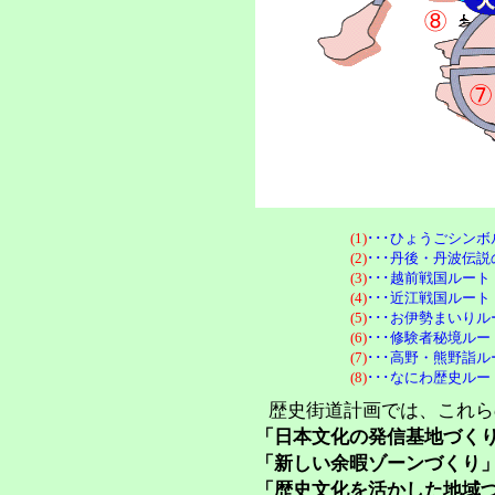
(1)
･･･ひょうごシン
(2)
･･･丹後・丹波伝
(3)
･･･越前戦国ルート
(4)
･･･近江戦国ルート
(5)
･･･お伊勢まい
(6)
･･･修験者秘境ルー
(7)
･･･高野・熊野詣ル
(8)
･･･なにわ歴史
歴史街道計画では、これら
「日本文化の発信基地づく
「新しい余暇ゾーンづくり
「歴史文化を活かした地域