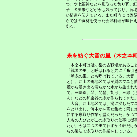
つ）や七福神などを形取った飾り瓦、
子、犬矢来などが今も残っており、宿
い情趣を伝えている。また町内には奥
らではの食材を使った会席料理が味わ
ある。
糸を紡ぐ大音の里（木之
木之本町は賤ヶ岳の古戦場があるこ
「戦国の里」と呼ばれると共に「糸引
「琴糸の里」とも呼ばれている。大音
と）、西山の両地区では良質のマユと
麓から湧き出る清らかな水から生まれ
で、三味線、琴、琵琶、胡弓、三線（
ん）などの和楽器の糸が作られてきた
大音、西山地区では、湯に浸したマ
をとり出し、何本かを寄せ集めて同じ
にする糸取り作業が盛んだった。かつ
人もの人びとがこの糸取りの仕事に従
たが、今は二つの里でわずか４軒だけ
らの製法で糸取りの作業をしている。