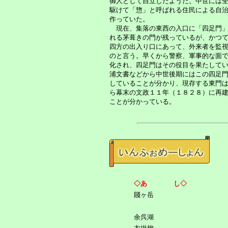
御人として自立したようだ。中世には
駆けて「惣」と呼ばれる住民による自
作っていた。
現在、集落の東西の入口に「四足門」
れる茅葺きの門が残っているが、かつ
四方の出入り口にあって、外来者を監
のと言う。早くから警察、軍事的な面
化され、四足門はその役目を果たして
浦文書などから中世後期にはこの四足
していることが分かり、現存する東門
ら幕末の文政１１年（１８２８）に再
ことが分かっている。
◇あ し◇
賤ヶ岳
余呉湖