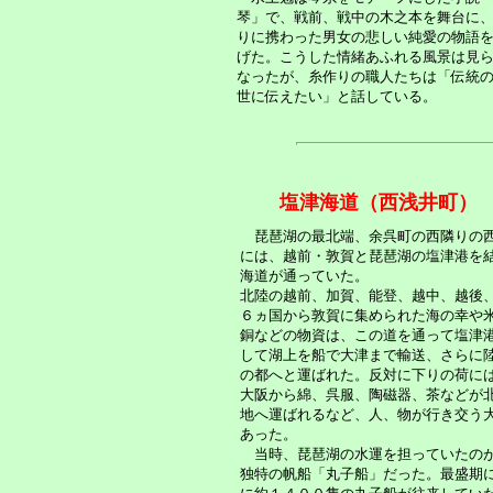
琴」で、戦前、戦中の木之本を舞台に
りに携わった男女の悲しい純愛の物語
げた。こうした情緒あふれる風景は見
なったが、糸作りの職人たちは「伝統
世に伝えたい」と話している。
塩津海道（西浅井町
琵琶湖の最北端、余呉町の西隣りの
には、越前・敦賀と琵琶湖の塩津港を
海道が通っていた。
北陸の越前、加賀、能登、越中、越後
６ヵ国から敦賀に集められた海の幸や
銅などの物資は、この道を通って塩津
して湖上を船で大津まで輸送、さらに
の都へと運ばれた。反対に下りの荷に
大阪から綿、呉服、陶磁器、茶などが
地へ運ばれるなど、人、物が行き交う
あった。
当時、琵琶湖の水運を担っていたの
独特の帆船「丸子船」だった。最盛期