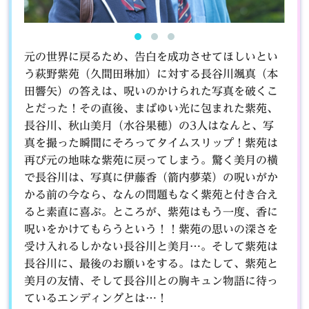
元の世界に戻るため、告白を成功させてほしいとい
う萩野紫苑（久間田琳加）に対する長谷川颯真（本
田響矢）の答えは、呪いのかけられた写真を破くこ
とだった！その直後、まばゆい光に包まれた紫苑、
長谷川、秋山美月（水谷果穂）の3人はなんと、写
真を撮った瞬間にそろってタイムスリップ！紫苑は
再び元の地味な紫苑に戻ってしまう。驚く美月の横
で長谷川は、写真に伊藤香（箭内夢菜）の呪いがか
かる前の今なら、なんの問題もなく紫苑と付き合え
ると素直に喜ぶ。ところが、紫苑はもう一度、香に
呪いをかけてもらうという！！紫苑の思いの深さを
受け入れるしかない長谷川と美月…。そして紫苑は
長谷川に、最後のお願いをする。はたして、紫苑と
美月の友情、そして長谷川との胸キュン物語に待っ
ているエンディングとは…！