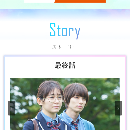
Story
ストーリー
最終話
‹
›