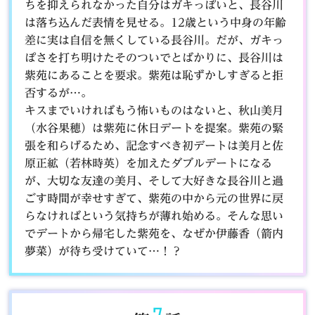
ちを抑えられなかった自分はガキっぽいと、長谷川
は落ち込んだ表情を見せる。12歳という中身の年齢
差に実は自信を無くしている長谷川。だが、ガキっ
ぽさを打ち明けたそのついでとばかりに、長谷川は
紫苑にあることを要求。紫苑は恥ずかしすぎると拒
否するが…。
キスまでいければもう怖いものはないと、秋山美月
（水谷果穂）は紫苑に休日デートを提案。紫苑の緊
張を和らげるため、記念すべき初デートは美月と佐
原正絋（若林時英）を加えたダブルデートになる
が、大切な友達の美月、そして大好きな長谷川と過
ごす時間が幸せすぎて、紫苑の中から元の世界に戻
らなければという気持ちが薄れ始める。そんな思い
でデートから帰宅した紫苑を、なぜか伊藤香（箭内
夢菜）が待ち受けていて…！？