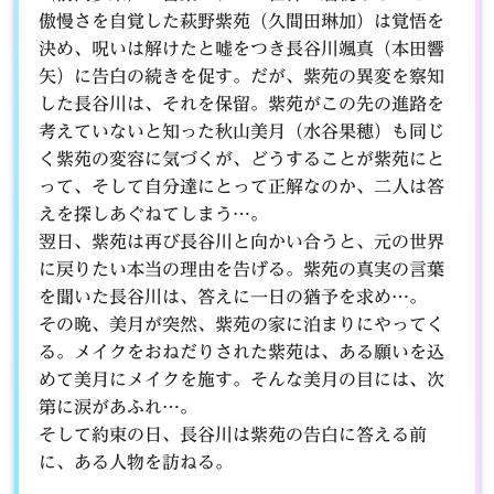
傲慢さを自覚した萩野紫苑（久間田琳加）は覚悟を
決め、呪いは解けたと嘘をつき長谷川颯真（本田響
矢）に告白の続きを促す。だが、紫苑の異変を察知
した長谷川は、それを保留。紫苑がこの先の進路を
考えていないと知った秋山美月（水谷果穂）も同じ
く紫苑の変容に気づくが、どうすることが紫苑にと
って、そして自分達にとって正解なのか、二人は答
えを探しあぐねてしまう…。
翌日、紫苑は再び長谷川と向かい合うと、元の世界
に戻りたい本当の理由を告げる。紫苑の真実の言葉
を聞いた長谷川は、答えに一日の猶予を求め…。
その晩、美月が突然、紫苑の家に泊まりにやってく
る。メイクをおねだりされた紫苑は、ある願いを込
めて美月にメイクを施す。そんな美月の目には、次
第に涙があふれ…。
そして約束の日、長谷川は紫苑の告白に答える前
に、ある人物を訪ねる。