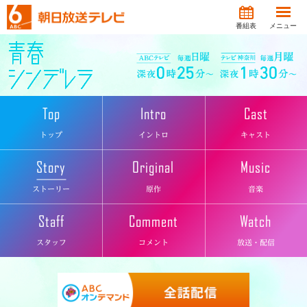
番組表
メニュー
Top
Intro
Cast
トップ
イントロ
キャスト
Story
Original
Music
ストーリー
原作
音楽
Staff
Comment
Watch
スタッフ
コメント
放送・配信