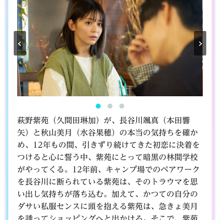
‹
›
萩野紫苑（久間田琳加）が、長谷川颯真（本田響
矢）と秋山美月（水谷果穂）の本当の気持ちを確か
め、12年もの間、引きずり続けてきた初恋に決着を
つけると心に誓う中、紫苑にとって暗黒の林間学校
がやってくる。12年前、キャンプ場でのペアワーク
を長谷川に断られている紫苑は、そのトラウマを思
い出し気持ちが落ち込む。加えて、かつての自分の
ダサい私服センスに頭を抱える紫苑は、急きょ美月
を誘ってショッピングへと出かける。そこで、紫苑