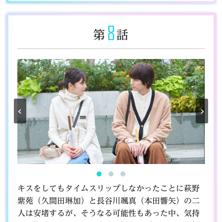
8
第
話
‹
›
キスをしてもタイムスリップしなかったことに萩野
紫苑（久間田琳加）と長谷川颯真（本田響矢）の二
人は安堵するが、そうなる可能性もあった中、気持