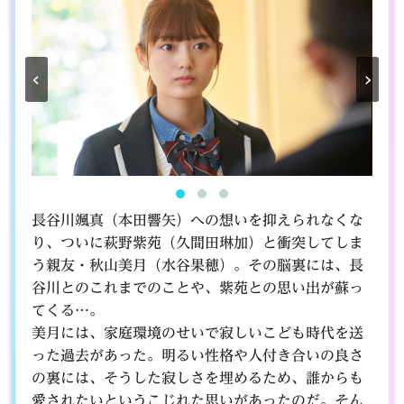
‹
›
長谷川颯真（本田響矢）への想いを抑えられなくな
り、ついに萩野紫苑（久間田琳加）と衝突してしま
う親友・秋山美月（水谷果穂）。その脳裏には、長
谷川とのこれまでのことや、紫苑との思い出が蘇っ
てくる…。
美月には、家庭環境のせいで寂しいこども時代を送
った過去があった。明るい性格や人付き合いの良さ
の裏には、そうした寂しさを埋めるため、誰からも
愛されたいというこじれた思いがあったのだ。そん