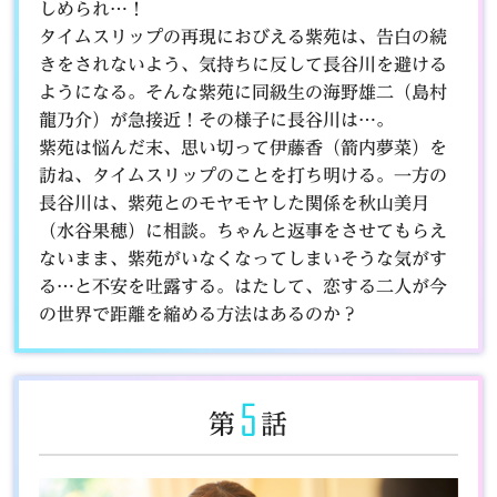
しめられ…！
タイムスリップの再現におびえる紫苑は、告白の続
きをされないよう、気持ちに反して長谷川を避ける
ようになる。そんな紫苑に同級生の海野雄二（島村
龍乃介）が急接近！その様子に長谷川は…。
紫苑は悩んだ末、思い切って伊藤香（箭内夢菜）を
訪ね、タイムスリップのことを打ち明ける。一方の
長谷川は、紫苑とのモヤモヤした関係を秋山美月
（水谷果穂）に相談。ちゃんと返事をさせてもらえ
ないまま、紫苑がいなくなってしまいそうな気がす
る…と不安を吐露する。はたして、恋する二人が今
の世界で距離を縮める方法はあるのか？
5
第
話