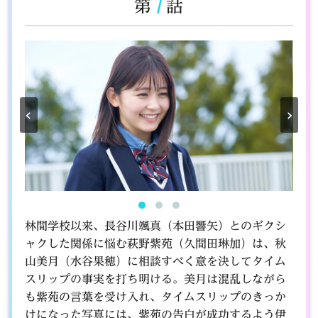
7
第
話
‹
›
林間学校以来、長谷川颯真（本田響矢）とのギクシ
ャクした関係に悩む萩野紫苑（久間田琳加）は、秋
山美月（水谷果穂）に相談すべく意を決してタイム
スリップの事実を打ち明ける。美月は混乱しながら
も紫苑の言葉を受け入れ、タイムスリップのきっか
けになった写真には、紫苑の告白が成功するよう伊