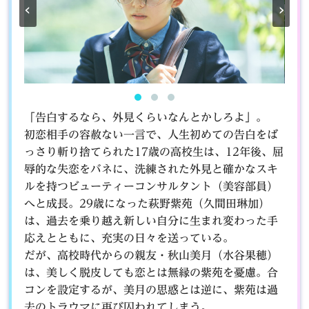
‹
›
「告白するなら、外見くらいなんとかしろよ」。
初恋相手の容赦ない一言で、人生初めての告白をば
っさり斬り捨てられた17歳の高校生は、12年後、屈
辱的な失恋をバネに、洗練された外見と確かなスキ
ルを持つビューティーコンサルタント（美容部員）
へと成長。29歳になった萩野紫苑（久間田琳加）
は、過去を乗り越え新しい自分に生まれ変わった手
応えとともに、充実の日々を送っている。
だが、高校時代からの親友・秋山美月（水谷果穂）
は、美しく脱皮しても恋とは無縁の紫苑を憂慮。合
コンを設定するが、美月の思惑とは逆に、紫苑は過
去のトラウマに再び囚われてしまう。