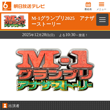
番組表
メニュー
M-1グランプリ2025 アナザ
ーストーリー
2025
12
28
10:30
年
月
日(日)
よる
～放送！
出演者