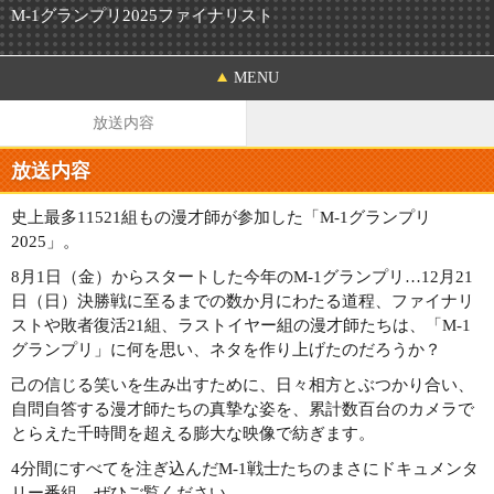
M-1グランプリ2025ファイナリスト
MENU
放送内容
放送内容
史上最多11521組もの漫才師が参加した「M-1グランプリ
2025」。
8月1日（金）からスタートした今年のM-1グランプリ…12月21
日（日）決勝戦に至るまでの数か月にわたる道程、ファイナリ
ストや敗者復活21組、ラストイヤー組の漫才師たちは、「M-1
グランプリ」に何を思い、ネタを作り上げたのだろうか？
己の信じる笑いを生み出すために、日々相方とぶつかり合い、
自問自答する漫才師たちの真摯な姿を、累計数百台のカメラで
とらえた千時間を超える膨大な映像で紡ぎます。
4分間にすべてを注ぎ込んだM-1戦士たちのまさにドキュメンタ
リー番組、ぜひご覧ください。