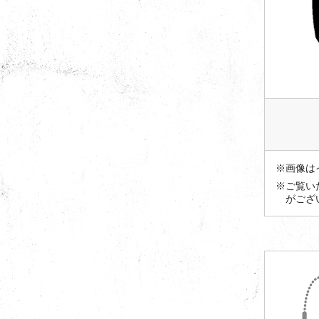
※画像は
※ご覧い
がござ