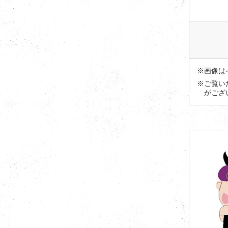
※画像は
※ご覧い
がござ