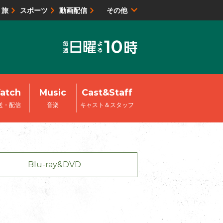
・旅
スポーツ
動画配信
その他
サイトマップ
atch
Music
Cast&Staff
送・配信
音楽
キャスト＆スタッフ
Blu-ray&DVD