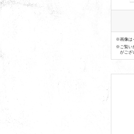
※画像は
※ご覧い
がござ