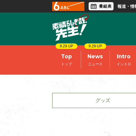
番組表
報道・情
アナウンサー
ライフスタイル
9.29 UP
9.29 UP
Top
News
Intro
トップ
ニュース
イントロ
グッズ