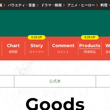
報
バラエティ・音楽
ドラマ・映画
アニメ・ヒーロー
料理
映画・試写会
イベント
会社情報
9.29 UP
9.29 UP
Chart
Story
Comment
Products
W
相関図
ストーリー
コメント
関連商品
放
公式本
Goods