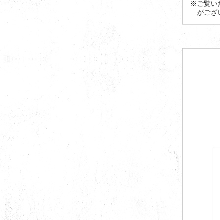
※ご覧い
がござ