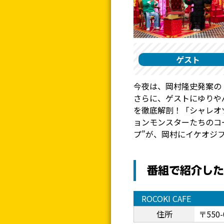
ゲスト
今夜は、岡村隆史発案の
さらに、ゲストにゆりや
を徹底解剖！「シャレオ
ョンモンスターたちのコ
プ”が、岡村にイケオジ
番組で紹介した
ROCOKI CAFE
住所
〒550