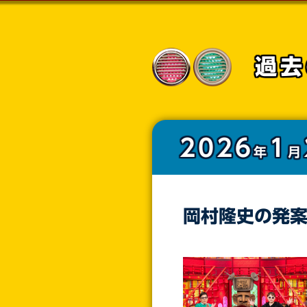
過去
2026
1
年
月
岡村隆史の発