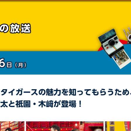
の放送
6
日
（月）
神タイガースの魅力を知ってもらうため
亮太と祇園・木﨑が登場！