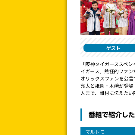
ゲスト
「阪神タイガーススペシ
イガース。熱狂的ファン
オリックスファンを公言
亮太と祇園・木﨑が登場
人まで、岡村に伝えたい
番組で紹介した
マルトモ