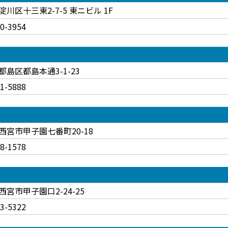
川区十三東2-7-5 東ニビル 1F
00-3954
都島区都島本通3-1-23
61-5888
西宮市甲子園七番町20-18
48-1578
西宮市甲子園口2-24-25
63-5322