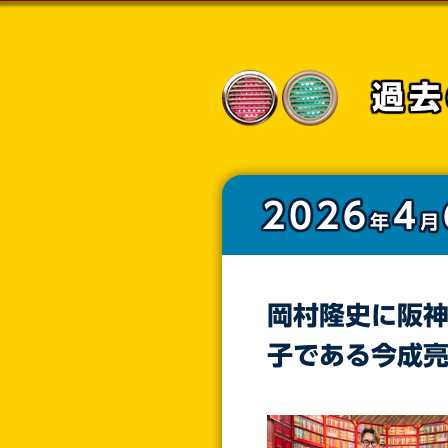
過去
2026
4
年
月
岡村隆史に阪
子である今成