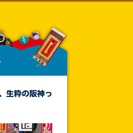
、生粋の阪神っ