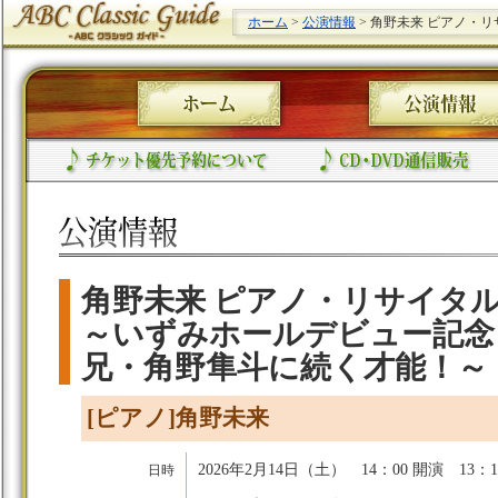
ホーム
>
公演情報
> 角野未来 ピアノ・
角野未来 ピアノ・リサイタ
～いずみホールデビュー記念
兄・角野隼斗に続く才能！～
[ピアノ]角野未来
2026年2月14日（土） 14：00 開演 13：1
日時