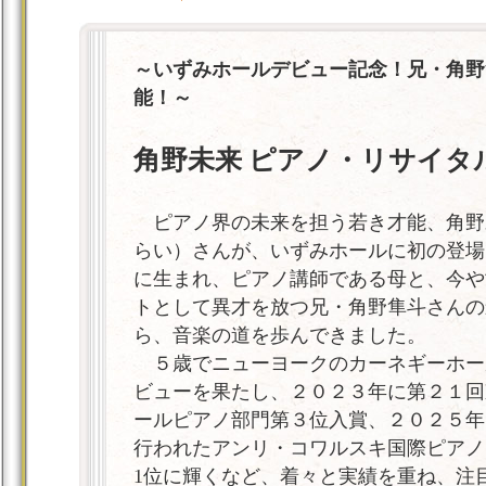
～いずみホールデビュー記念！兄・角野
能！～
角野未来 ピアノ・リサイタ
ピアノ界の未来を担う若き才能、角野
らい）さんが、いずみホールに初の登場
に生まれ、ピアノ講師である母と、今や
トとして異才を放つ兄・角野隼斗さんの
ら、音楽の道を歩んできました。
５歳でニューヨークのカーネギーホー
ビューを果たし、２０２３年に第２１回
ールピアノ部門第３位入賞、２０２５年
行われたアンリ・コワルスキ国際ピアノ
1位に輝くなど、着々と実績を重ね、注