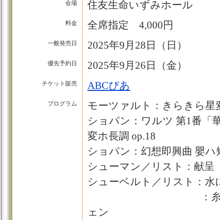
住友生命いずみホール
会場
全席指定 4,000円
料金
2025年9月28日（日）
一般発売日
2025年9月26日（金）
優先予約日
ABCぴあ
チケット販売
モーツァルト：きらきら星変奏
プログラム
ショパン：ワルツ 第1番「
変ホ長調 op.18
ショパン：幻想即興曲 嬰ハ短調
シューマン／リスト：献呈
シューベルト／リスト：水
：糸を紡ぐグ
ェン