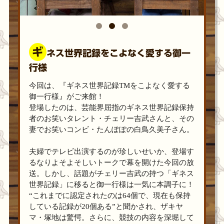
ギ
ネス世界記録をこよなく愛する御一
行様
今回は、『ギネス世界記録TMをこよなく愛する
御一行様』がご来館！
登場したのは、芸能界屈指のギネス世界記録保持
者のお笑いタレント・チェリー吉武さんと、その
妻でお笑いコンビ・たんぽぽの白鳥久美子さん。
夫婦でテレビ出演するのが珍しいせいか、登場す
るなりよそよそしいトークで幕を開けた今回の放
送。しかし、話題がチェリー吉武の持つ「ギネス
世界記録」に移ると御一行様は一気に本調子に！
“これまでに認定されたのは64個で、現在も保持
している記録が20個ある”と聞かされ、ザキヤ
マ・塚地は驚愕。さらに、競技の内容を深堀して