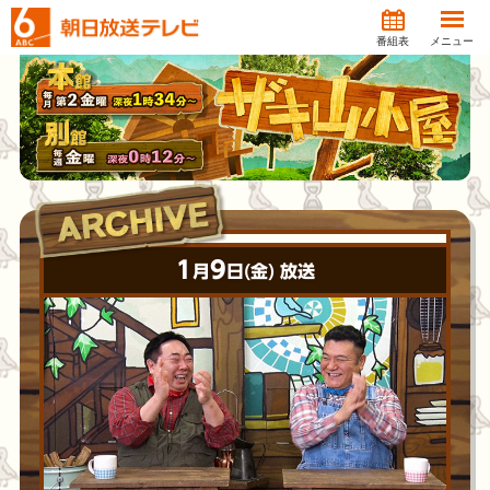
番組表
メニュー
1
9
月
日(金) 放送