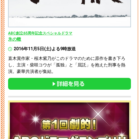
ABC創立65周年記念スペシャルドラマ
氷の轍
2016年11月5日(土)よる9時放送
直木賞作家・桜木紫乃がこのドラマのために原作を書き下ろ
し、主演・柴咲コウが「孤独」と「屈託」を抱えた刑事を熱
演。豪華共演者が集結。