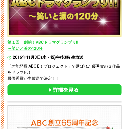
第１回 劇的！ABCドラマグランプリ!!
～笑いと涙の120分
2016年11月3日(木・祝)午後3時 生放送
「才能発掘 ABC E！プロジェクト」で選ばれた優秀賞の３作品
をドラマ化！
最優秀賞が生放送で決定！！