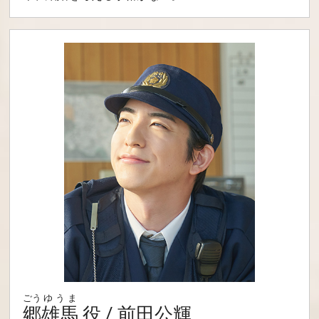
ごう
ゆうま
郷
雄馬
役 / 前田公輝