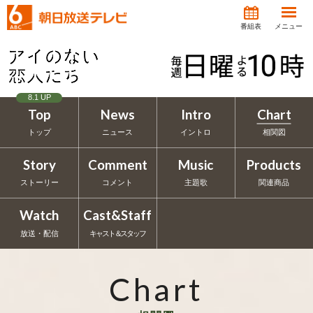
番組表
メニュー
8.1 UP
Top
News
Intro
Chart
トップ
ニュース
イントロ
相関図
Story
Comment
Music
Products
ストーリー
コメント
主題歌
関連商品
Watch
Cast&Staff
放送・配信
キャスト＆スタッフ
Chart