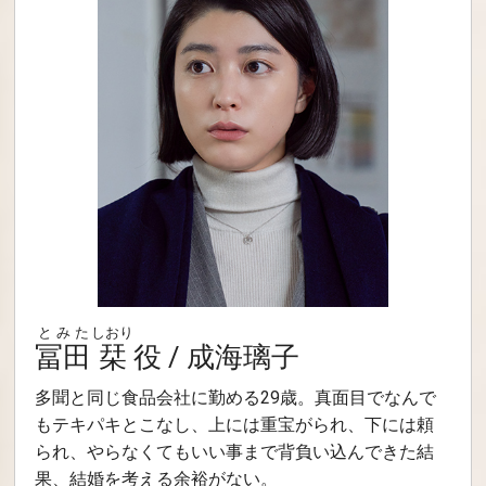
とみた
しおり
冨田
栞
役 / 成海璃子
多聞と同じ食品会社に勤める29歳。真面目でなんで
もテキパキとこなし、上には重宝がられ、下には頼
られ、やらなくてもいい事まで背負い込んできた結
果、結婚を考える余裕がない。