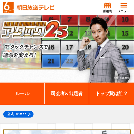
番組表
メニュー
ルール
司会者&出題者
トップ賞は誰？
公式Twitter