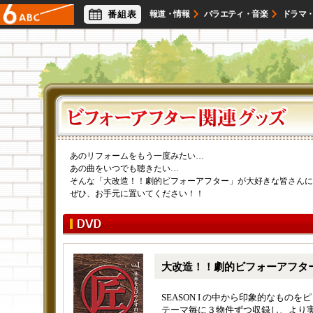
番組表
報道・情報
バラエティ・音楽
ドラマ
アナウンサー
ライフスタイル
映画・試写会
あのリフォームをもう一度みたい…
あの曲をいつでも聴きたい…
そんな「大改造！！劇的ビフォーアフター」が大好きな皆さんに
ぜひ、お手元に置いてください！！
大改造！！劇的ビフォーアフタ
SEASON I の中から印象的なもの
テーマ毎に３物件ずつ収録し、より