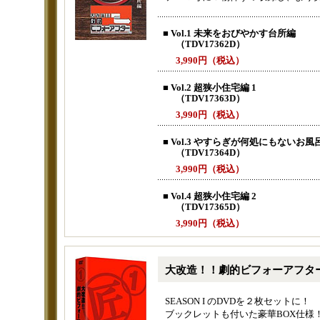
■ Vol.1 未来をおびやかす台所編
（TDV17362D）
3,990円（税込）
■ Vol.2 超狭小住宅編 1
（TDV17363D）
3,990円（税込）
■ Vol.3 やすらぎが何処にもないお風
（TDV17364D）
3,990円（税込）
■ Vol.4 超狭小住宅編 2
（TDV17365D）
3,990円（税込）
大改造！！劇的ビフォーアフター 
SEASON I のDVDを２枚セットに！
ブックレットも付いた豪華BOX仕様