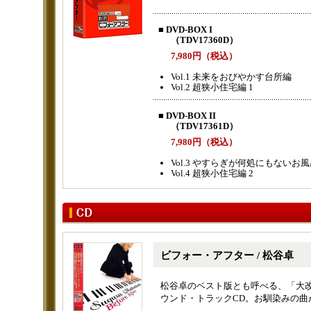
■ DVD-BOX I
（TDV17360D）
7,980円（税込）
Vol.1 未来をおびやかす台所編
Vol.2 超狭小住宅編 1
■ DVD-BOX II
（TDV17361D）
7,980円（税込）
Vol.3 やすらぎが何処にもないお
Vol.4 超狭小住宅編 2
ビフォー・アフター / 松谷卓
松谷卓のベスト版とも呼べる、「大
ウンド・トラックCD。お馴染みの曲