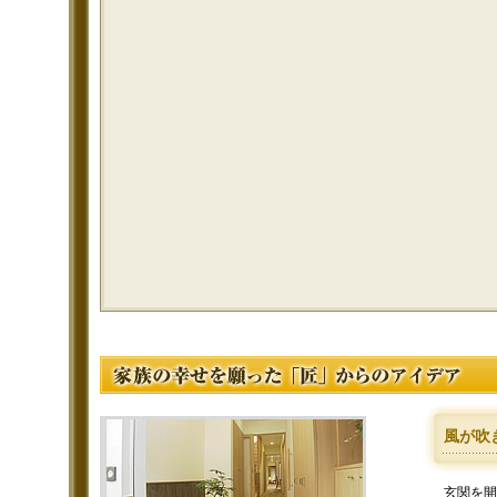
風が吹
玄関を開