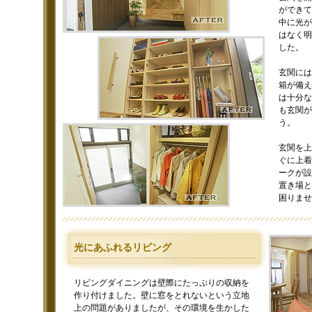
ができて
中に光が
はなく明
した。
玄関には
箱が備え
は十分な
も玄関が
う。
玄関を上
ぐに上着
ークが設
置き場と
困りませ
光にあふれるリビング
リビングダイニングは壁際にたっぷりの収納を
作り付けました。壁に窓をとれないという立地
上の問題がありましたが、その環境を生かした