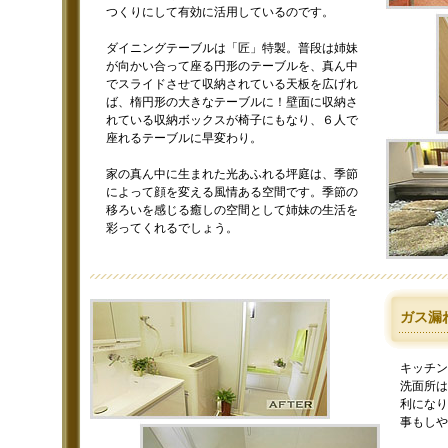
つくりにして有効に活用しているのです。
ダイニングテーブルは「匠」特製。普段は姉妹
が向かい合って座る円形のテーブルを、真ん中
でスライドさせて収納されている天板を広げれ
ば、楕円形の大きなテーブルに！壁面に収納さ
れている収納ボックスが椅子にもなり、６人で
座れるテーブルに早変わり。
家の真ん中に生まれた光あふれる坪庭は、季節
によって顔を変える風情ある空間です。季節の
移ろいを感じる癒しの空間として姉妹の生活を
彩ってくれるでしょう。
ガス漏
キッチン
洗面所は
利になり
事もしや