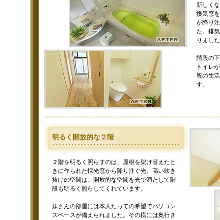
新しくな
換気窓を
が降り注
た。排気
りました
階段の下
トイレが
段の生活
す。
明るく開放的な２階
２階を明るく照らすのは、屋根を架け替えたと
きに作られた採光窓から降り注ぐ光。高い吹き
抜けの空間は、開放的な空間を光で満たして階
段も明るく照らしてくれています。
妹さんの部屋には本人たっての希望でパソコン
スペースが備えられました。その横には奥行き