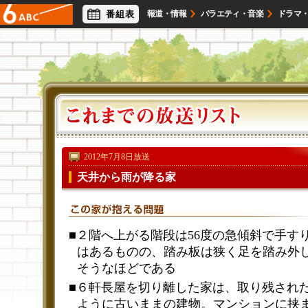
番組表
報道・情報
バラエティ・音楽
ドラマ
アナウンサー
ライフスタイル
映画・試写会
2012年7月8日放送
天井から雨が降る家
■２階へ上がる階段は56度の急傾斜で手す
はあるものの、踏み板は狭く足を踏み外
そうなほどである
■６軒長屋を切り離した家は、取り残され
ように古いままの建物。マンションに挟