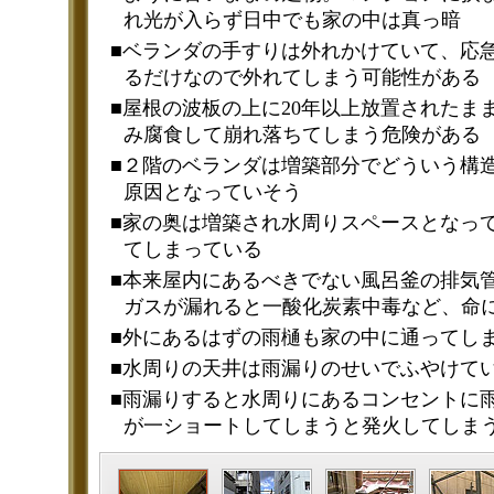
れ光が入らず日中でも家の中は真っ暗
■ベランダの手すりは外れかけていて、応
るだけなので外れてしまう可能性がある
■屋根の波板の上に20年以上放置されたま
み腐食して崩れ落ちてしまう危険がある
■２階のベランダは増築部分でどういう構
原因となっていそう
■家の奥は増築され水周りスペースとなっ
てしまっている
■本来屋内にあるべきでない風呂釜の排気
ガスが漏れると一酸化炭素中毒など、命
■外にあるはずの雨樋も家の中に通ってし
■水周りの天井は雨漏りのせいでふやけて
■雨漏りすると水周りにあるコンセントに
が一ショートしてしまうと発火してしま