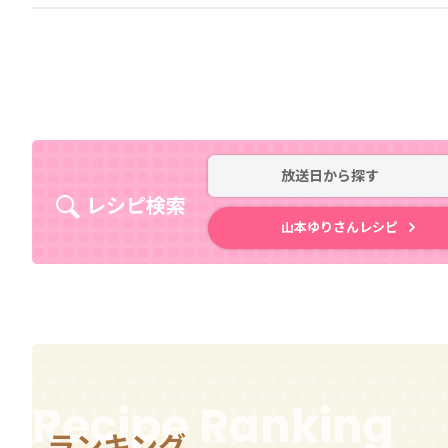
放送日
から探す
レシピ検索
山本ゆりさんレシピ
Recipe Ranking
ランキング