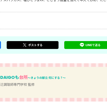
ポスト
する
LINEで
送る
DAIGOも
台所
～きょうの献立 何にする？～
辻調理師専門学校 監修