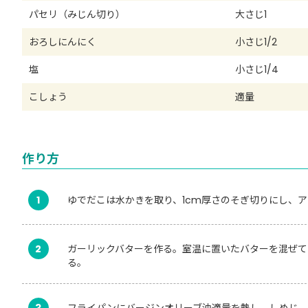
パセリ（みじん切り）
大さじ1
おろしにんにく
小さじ1/2
塩
小さじ1/4
こしょう
適量
作り方
1
ゆでだこは水かきを取り、1cm厚さのそぎ切りにし、
2
ガーリックバターを作る。室温に置いたバターを混ぜて
る。
3
フライパンにバージンオリーブ油適量を熱し、しめじ、