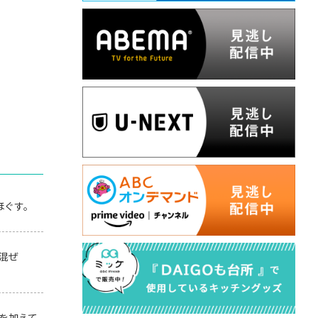
ほぐす。
混ぜ
を加えて