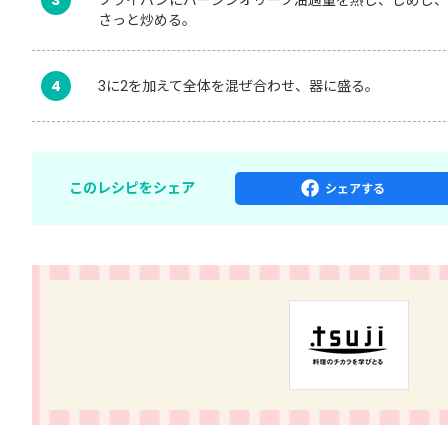
さっと炒める。
4
3に2を加えて全体を混ぜ合わせ、器に盛る。
このレシピをシェア
シェア
する