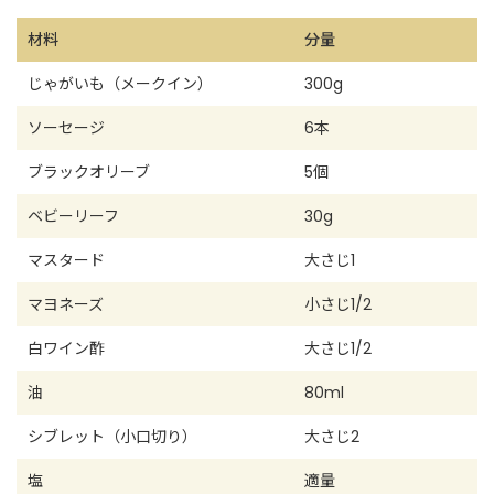
材料
分量
じゃがいも（メークイン）
300g
ソーセージ
6本
ブラックオリーブ
5個
ベビーリーフ
30g
マスタード
大さじ1
マヨネーズ
小さじ1/2
白ワイン酢
大さじ1/2
油
80ml
シブレット（小口切り）
大さじ2
塩
適量