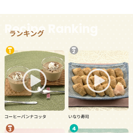
Recipe Ranking
ランキング
コーヒーパンナコッタ
いなり寿司
4