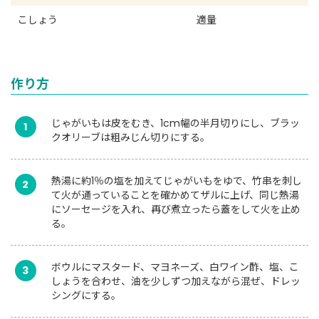
こしょう
適量
作り方
じゃがいもは皮をむき、1cm幅の半月切りにし、ブラッ
1
クオリーブは粗みじん切りにする。
熱湯に約1％の塩を加えてじゃがいもをゆで、竹串を刺し
2
て火が通っていることを確かめてザルに上げ、同じ熱湯
にソーセージを入れ、再び煮立ったら蓋をして火を止め
る。
ボウルにマスタード、マヨネーズ、白ワイン酢、塩、こ
3
しょうを合わせ、油を少しずつ加えながら混ぜ、ドレッ
シングにする。