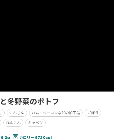
と冬野菜のポトフ
け
にんじん
ハム・ベーコンなどの加工品
ごぼう
れんこん
キャベツ
9.3g
カロリー 972Kcal