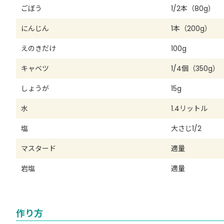
ごぼう
1/2本（80g）
にんじん
1本（200g）
えのきだけ
100g
キャベツ
1/4個（350g）
しょうが
15g
水
1.4リットル
塩
大さじ1/2
マスタード
適量
岩塩
適量
作り方