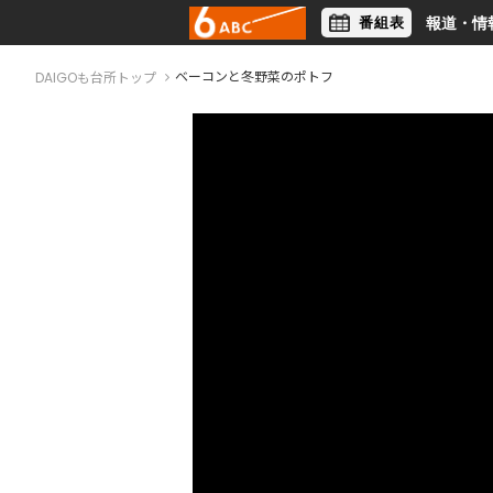
番組表
報道・情
アナウンサー
ライフスタイル
ベーコンと冬野菜のポトフ
DAIGOも台所トップ