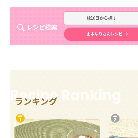
放送日
から探す
レシピ検索
山本ゆりさんレシピ
Recipe Ranking
ランキング