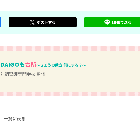
ポスト
する
LINEで
送る
DAIGOも
台所
～きょうの献立 何にする？～
辻調理師専門学校 監修
一覧に戻る