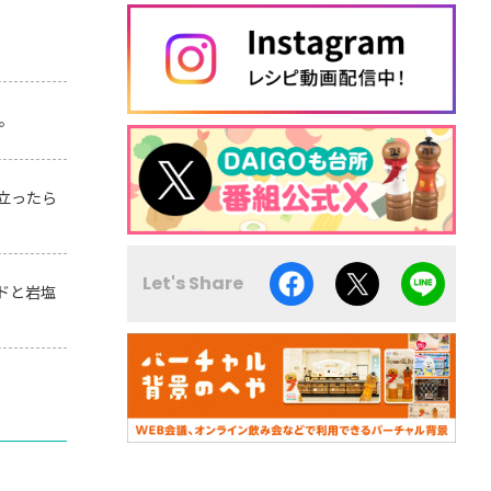
。
立ったら
Let's Share
ドと岩塩