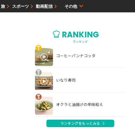
・旅
スポーツ
動画配信
その他
サイトマップ
RANKING
ランキング
コーヒーパンナコッタ
いなり寿司
オクラと油揚げの辛味和え
ランキングをもっとみる