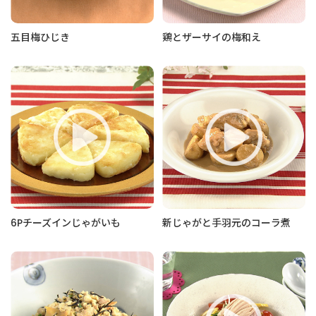
五目梅ひじき
鶏とザーサイの梅和え
6Pチーズインじゃがいも
新じゃがと手羽元のコーラ煮