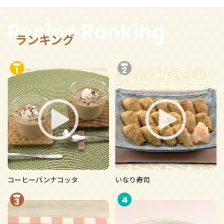
Recipe Ranking
ランキング
コーヒーパンナコッタ
いなり寿司
4