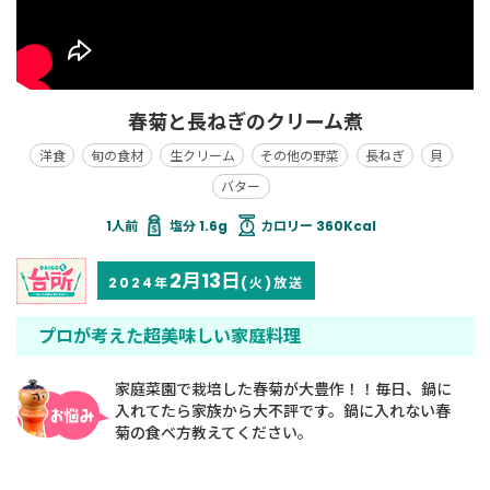
春菊と長ねぎのクリーム煮
洋食
旬の食材
生クリーム
その他の野菜
長ねぎ
貝
バター
塩分 1.6g
カロリー 360Kcal
2月13日
2024年
(火)放送
プロが考えた超美味しい家庭料理
家庭菜園で栽培した春菊が大豊作！！毎日、鍋に
入れてたら家族から大不評です。鍋に入れない春
菊の食べ方教えてください。