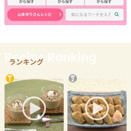
から探す
から探す
から探す
山本ゆりさんレシピ
Recipe Ranking
ランキング