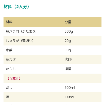
材料（2人分）
材料
分量
豚バラ肉（かたまり）
500g
しょうが（薄切り）
20g
水菜
30g
長ねぎ
1/2本
からし
適量
【☆煮汁】
だし
500ml
酒
100ml