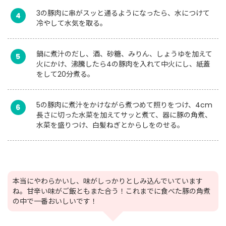
3の豚肉に串がスッと通るようになったら、水につけて
4
冷やして水気を取る。
鍋に煮汁のだし、酒、砂糖、みりん、しょうゆを加えて
5
火にかけ、沸騰したら4の豚肉を入れて中火にし、紙蓋
をして20分煮る。
5の豚肉に煮汁をかけながら煮つめて照りをつけ、4cm
6
長さに切った水菜を加えてサッと煮て、器に豚の角煮、
水菜を盛りつけ、白髪ねぎとからしをのせる。
本当にやわらかいし、味がしっかりとしみ込んでいています
ね。甘辛い味がご飯ともまた合う！これまでに食べた豚の角煮
の中で一番おいしいです！