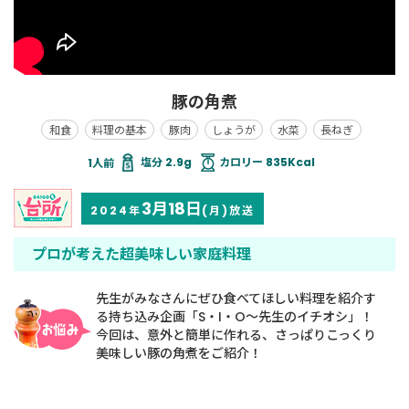
豚の角煮
和食
料理の基本
豚肉
しょうが
水菜
長ねぎ
塩分 2.9g
カロリー 835Kcal
3月18日
2024年
(月)放送
プロが考えた超美味しい家庭料理
先生がみなさんにぜひ食べてほしい料理を紹介す
る持ち込み企画「S・I・O～先生のイチオシ」！
今回は、意外と簡単に作れる、さっぱりこっくり
美味しい豚の角煮をご紹介！