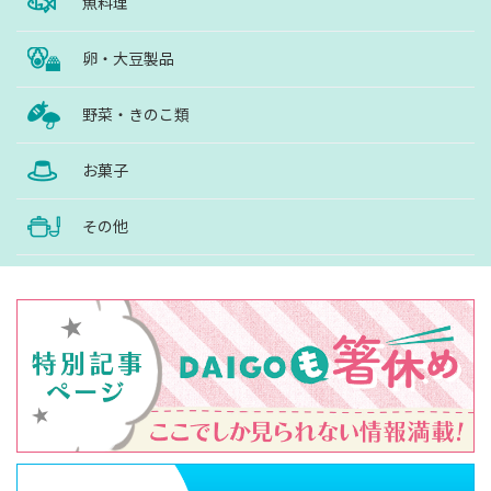
魚料理
卵・大豆製品
野菜・きのこ類
お菓子
その他