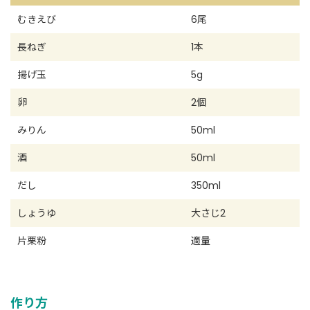
むきえび
6尾
長ねぎ
1本
揚げ玉
5g
卵
2個
みりん
50ml
酒
50ml
だし
350ml
しょうゆ
大さじ2
片栗粉
適量
作り方