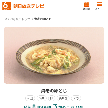
番組表
メニュー
海老の卵とじ
DAIGOも台所トップ
海老の卵とじ
和食
簡単
卵
長ねぎ
えび
塩分 3.3g
カロリー 291Kcal