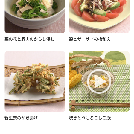
菜の花と豚肉のからし浸し
鶏とザーサイの梅和え
新生姜のかき揚げ
焼きとうもろこしご飯