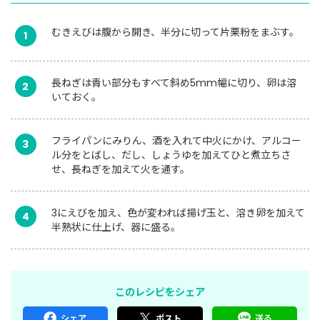
むきえびは腹から開き、半分に切って片栗粉をまぶす。
1
長ねぎは青い部分もすべて斜め5mm幅に切り、卵は溶
2
いておく。
フライパンにみりん、酒を入れて中火にかけ、アルコー
3
ル分をとばし、だし、しょうゆを加えてひと煮立ちさ
せ、長ねぎを加えて火を通す。
3にえびを加え、色が変われば揚げ玉と、溶き卵を加えて
4
半熟状に仕上げ、器に盛る。
このレシピをシェア
シェア
ポスト
送る