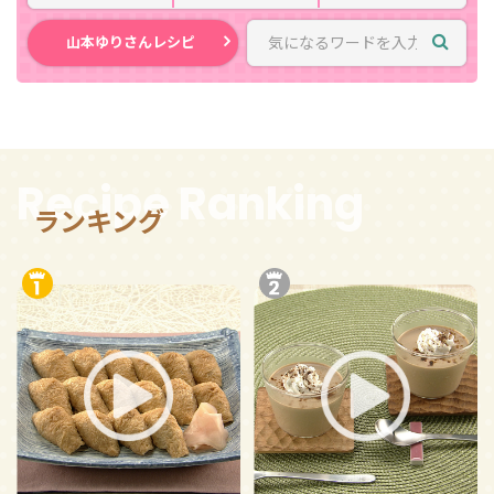
山本ゆりさんレシピ
Recipe Ranking
ランキング