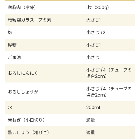
鶏胸肉（冷凍）
1枚（300g）
顆粒鶏ガラスープの素
大さじ1
塩
小さじ1/2
砂糖
小さじ1
ごま油
小さじ1
小さじ1/4（チューブの
おろしにんにく
場合2cm）
小さじ1/4（チューブの
おろししょうが
場合2cm）
水
200ml
青ねぎ（小口切り）
適量
黒こしょう（粗びき）
適量