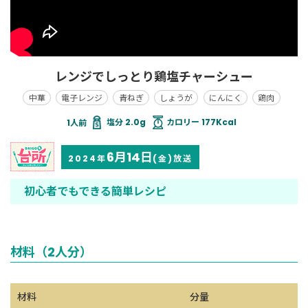
レンジでしっとり鶏塩チャーシュー
中華
電子レンジ
青ねぎ
しょうが
にんにく
鶏肉
塩分 2.0g
カロリー 177Kcal
6月14日
2024年
(金)放送
初心者でもできる簡単レシピ
材料（2人分）
材料
分量