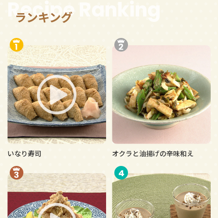
Recipe Ranking
ランキング
いなり寿司
オクラと油揚げの辛味和え
4