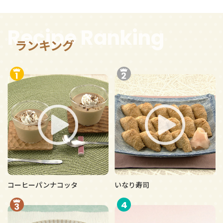
Recipe Ranking
ランキング
コーヒーパンナコッタ
いなり寿司
4