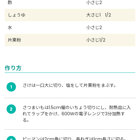
酢
小さじ2
しょうゆ
大さじ1 1/2
水
小さじ2
片栗粉
小さじ1/2
作り方
さけは一口大に切り、塩をして片栗粉をまぶす。
1
さつまいもは1.5cm幅のいちょう切りにし、耐熱皿に入
2
れてラップをかけ、600Wの電子レンジで3分加熱す
る。
ピーマンは2cm角に切り、長ねぎは1cm長さに切る。