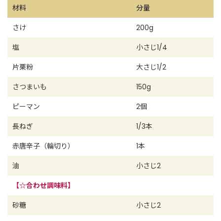
材料
分量
さけ
200g
塩
小さじ1/4
片栗粉
大さじ1/2
さつまいも
150g
ピーマン
2個
長ねぎ
1/3本
赤唐辛子（輪切り）
1本
油
小さじ2
【☆合わせ調味料】
砂糖
小さじ2