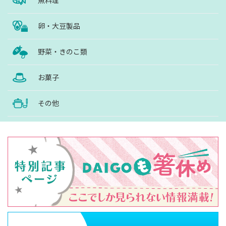
魚料理
卵・大豆製品
野菜・きのこ類
お菓子
その他