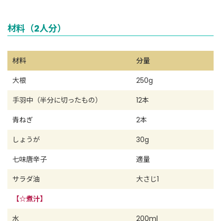
材料（2人分）
材料
分量
大根
250g
手羽中（半分に切ったもの）
12本
青ねぎ
2本
しょうが
30g
七味唐辛子
適量
サラダ油
大さじ1
【☆煮汁】
水
200ml