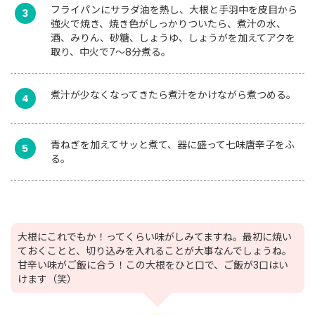
フライパンにサラダ油を熱し、大根と手羽中を皮目から
3
強火で焼き、焼き色がしっかりついたら、煮汁の水、
酒、みりん、砂糖、しょうゆ、しょうがを加えてアクを
取り、中火で7～8分煮る。
煮汁が少なくなってきたら煮汁をかけながら煮つめる。
4
青ねぎを加えてサッと煮て、器に盛って七味唐辛子をふ
5
る。
大根にこれでもか！ってくらい味がしみてますね。最初に焼い
ておくことと、切り込みを入れることが大事なんでしょうね。
甘辛い味がご飯に合う！この大根をひと口で、ご飯が3口はい
けます（笑）