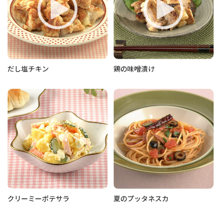
だし塩チキン
鶏の味噌漬け
クリーミーポテサラ
夏のプッタネスカ