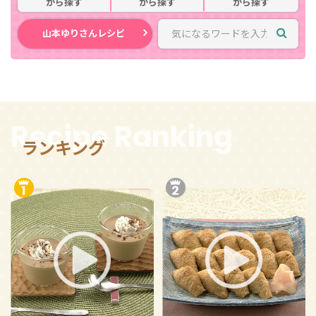
から探す
から探す
から探す
山本ゆりさんレシピ
Recipe Ranking
ランキング