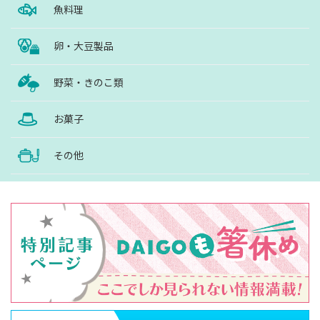
魚料理
卵・大豆製品
野菜・きのこ類
お菓子
その他