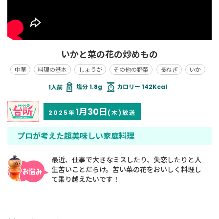
いかと菜の花の炒めもの
中華
料理の基本
しょうが
その他の野菜
長ねぎ
いか
塩分 1.8g
カロリー 142Kcal
1月30日
2025年
(木)放送
プロが考えた超美味しい家庭料理
最近、仕事で大きなミスしたり、失恋したりと人
生苦いことだらけ。苦い菜の花をおいしく料理し
て乗り越えたいです！