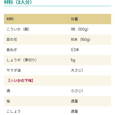
材料（2人分）
材料
分量
こういか（胴）
1枚（100g）
菜の花
16本（150g）
長ねぎ
1/2本
しょうが（薄切り）
5g
サラダ油
大さじ1
【☆いかの下味】
酒
小さじ1
塩
適量
こしょう
適量