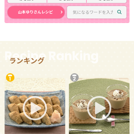
山本ゆりさんレシピ
Recipe Ranking
ランキング