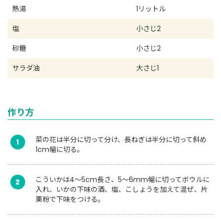
熱湯
1リットル
塩
小さじ2
砂糖
小さじ2
サラダ油
大さじ1
作り方
菜の花は半分に切って分け、長ねぎは半分に切って斜め
1
1cm幅に切る。
こういかは4～5cm長さ、5～6mm幅に切ってボウルに
2
入れ、いかの下味の酒、塩、こしょうを加えて混ぜ、片
栗粉で下味をつける。