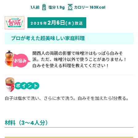
塩分 1.9g
カロリー 163Kcal
2月6日
2025年
(木)放送
プロが考えた超美味しい家庭料理
関西人の両親の影響で味噌汁はもっぱら白みそ
派。ただ、味噌汁以外で使うことがありません！
白みそを使える料理を教えてください！
白子は塩水で洗い、さらに水で洗う。白みそを加えたら1分煮る。
材料（3～4人分）