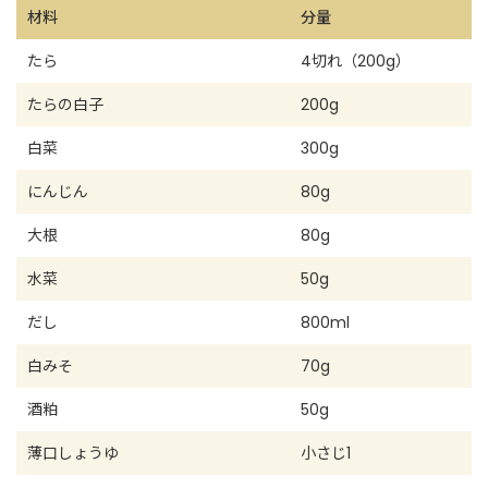
材料
分量
たら
4切れ（200g）
たらの白子
200g
白菜
300g
にんじん
80g
大根
80g
水菜
50g
だし
800ml
白みそ
70g
酒粕
50g
薄口しょうゆ
小さじ1