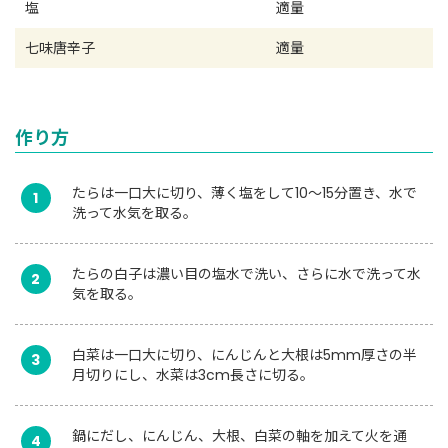
塩
適量
七味唐辛子
適量
作り方
たらは一口大に切り、薄く塩をして10～15分置き、水で
1
洗って水気を取る。
たらの白子は濃い目の塩水で洗い、さらに水で洗って水
2
気を取る。
白菜は一口大に切り、にんじんと大根は5mm厚さの半
3
月切りにし、水菜は3cm長さに切る。
鍋にだし、にんじん、大根、白菜の軸を加えて火を通
4