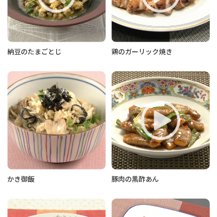
納豆のたまごとじ
鶏のガーリック焼き
かき御飯
豚肉の黒酢あん