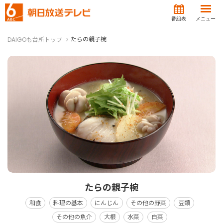
番組表
メニュー
たらの親子椀
DAIGOも台所トップ
たらの親子椀
和食
料理の基本
にんじん
その他の野菜
豆類
その他の魚介
大根
水菜
白菜