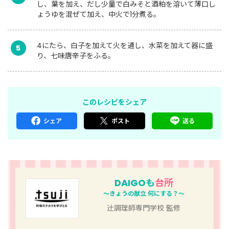
し、葉を加え、だし少量で白みそと酒粕を溶いて薄口し
ょうゆを混ぜて加え、中火で1分煮る。
4にたら、白子を加えて火を通し、水菜を加えて器に盛
5
り、七味唐辛子をふる。
このレシピをシェア
シェア
ポスト
送る
DAIGOも
台所
～きょうの献立 何にする？～
辻󠄀調理師専門学校 監修