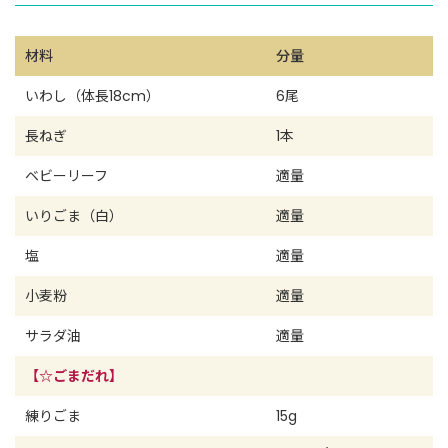
材料
分量
いわし（体長18cm）
6尾
長ねぎ
1本
ベビーリーフ
適量
いりごま（白）
適量
塩
適量
小麦粉
適量
サラダ油
適量
【☆ごまだれ】
練りごま
15g