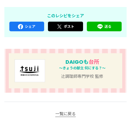
このレシピをシェア
シェア
ポスト
送る
DAIGOも
台所
～きょうの献立 何にする？～
辻󠄀調理師専門学校 監修
一覧に戻る