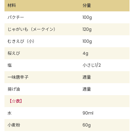
材料
分量
パクチー
100g
じゃがいも（メークイン）
120g
むきえび（小）
100g
桜えび
4g
塩
小さじ1/2
一味唐辛子
適量
揚げ油
適量
【☆衣】
水
90ml
小麦粉
60g