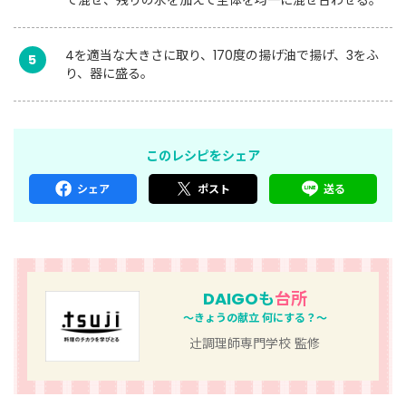
4を適当な大きさに取り、170度の揚げ油で揚げ、3をふ
5
り、器に盛る。
このレシピをシェア
シェア
ポスト
送る
DAIGOも
台所
～きょうの献立 何にする？～
辻󠄀調理師専門学校 監修