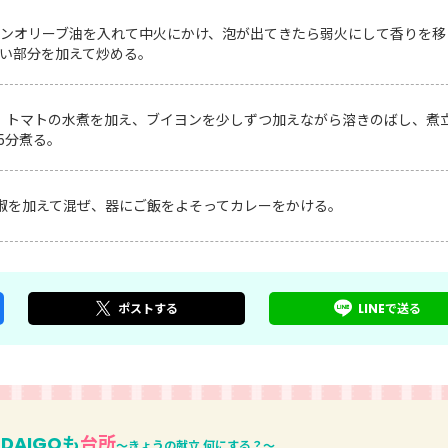
ンオリーブ油を入れて中火にかけ、泡が出てきたら弱火にして香りを移
い部分を加えて炒める。
、トマトの水煮を加え、ブイヨンを少しずつ加えながら溶きのばし、煮
5分煮る。
椒を加えて混ぜ、器にご飯をよそってカレーをかける。
ポスト
する
LINEで
送る
DAIGOも
台所
～きょうの献立 何にする？～