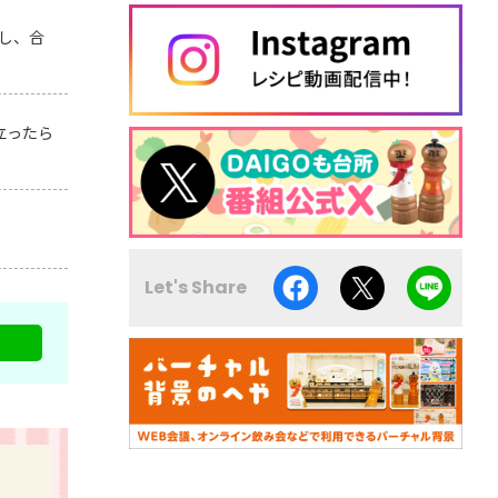
し、合
立ったら
Let's Share