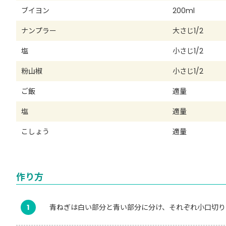
ブイヨン
200ml
ナンプラー
大さじ1/2
塩
小さじ1/2
粉山椒
小さじ1/2
ご飯
適量
塩
適量
こしょう
適量
作り方
1
青ねぎは白い部分と青い部分に分け、それぞれ小口切り