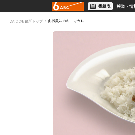
番組表
報道・情
アナウンサー
ライフスタイル
山椒風味のキーマカレー
DAIGOも台所トップ