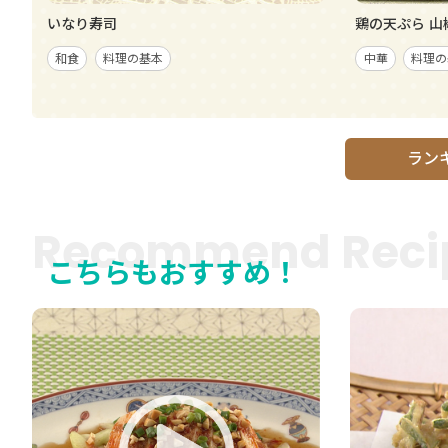
いなり寿司
鶏の天ぷら 山
和食
料理の基本
中華
料理の
ラン
Recommend Reci
こちらもおすすめ！