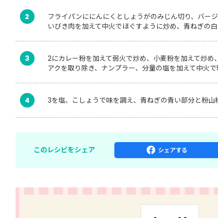
2
フライパンににんにくとしょうがのみじん切り、バージ
いびき肉を加えて中火でほぐすように炒め、青ねぎの白
3
2にカレー粉を加えて弱火で炒め、小麦粉を加えて炒め
アクを取り除き、ナンプラー、分量の塩を加えて中火で
4
3を塩、こしょうで味を調え、青ねぎの青い部分と粉山
このレシピをシェア
シェア
する