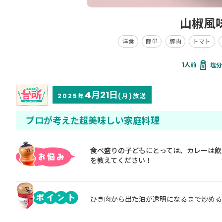
山椒風
洋食
簡単
豚肉
トマト
塩分 
4月21日
2025年
(月)放送
プロが考えた超美味しい家庭料理
食べ盛りの子どもにとっては、カレーは飲
を教えてください！
ひき肉から出た油が透明になるまで炒める