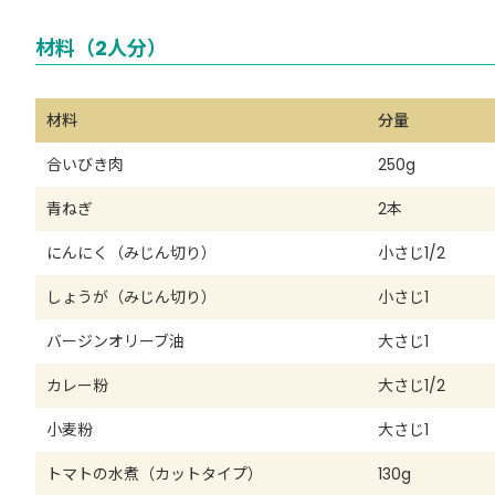
材料（2人分）
材料
分量
合いびき肉
250g
青ねぎ
2本
にんにく（みじん切り）
小さじ1/2
しょうが（みじん切り）
小さじ1
バージンオリーブ油
大さじ1
カレー粉
大さじ1/2
小麦粉
大さじ1
トマトの水煮（カットタイプ）
130g