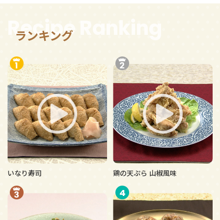
Recipe Ranking
ランキング
いなり寿司
鶏の天ぷら 山椒風味
4