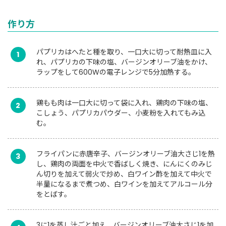
作り方
パプリカはへたと種を取り、一口大に切って耐熱皿に入
1
れ、パプリカの下味の塩、バージンオリーブ油をかけ、
ラップをして600Wの電子レンジで5分加熱する。
鶏もも肉は一口大に切って袋に入れ、鶏肉の下味の塩、
2
こしょう、パプリカパウダー、小麦粉を入れてもみ込
む。
フライパンに赤唐辛子、バージンオリーブ油大さじ1を熱
3
し、鶏肉の両面を中火で香ばしく焼き、にんにくのみじ
ん切りを加えて弱火で炒め、白ワイン酢を加えて中火で
半量になるまで煮つめ、白ワインを加えてアルコール分
をとばす。
3に1を蒸し汁ごと加え、バージンオリーブ油大さじ1を加