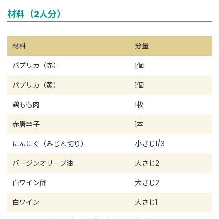
材料（2人分）
材料
分量
パプリカ（赤）
1個
パプリカ（黄）
1個
鶏もも肉
1枚
赤唐辛子
1本
にんにく（みじん切り）
小さじ1/3
バージンオリーブ油
大さじ2
白ワイン酢
大さじ2
白ワイン
大さじ1