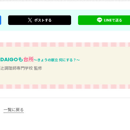
ポスト
する
LINEで
送る
DAIGOも
台所
～きょうの献立 何にする？～
辻󠄀調理師専門学校 監修
一覧に戻る