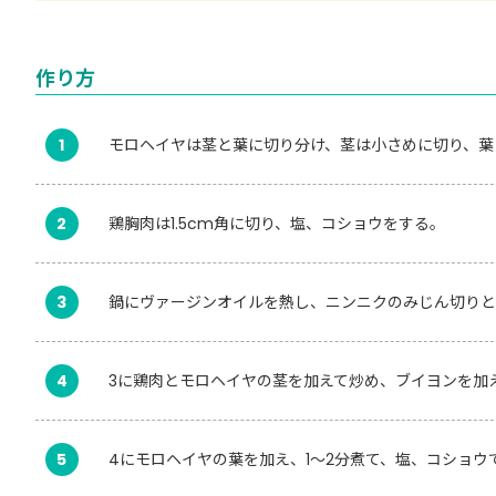
作り方
1
モロヘイヤは茎と葉に切り分け、茎は小さめに切り、葉
2
鶏胸肉は1.5cm角に切り、塩、コショウをする。
3
鍋にヴァージンオイルを熱し、ニンニクのみじん切りと
4
3に鶏肉とモロヘイヤの茎を加えて炒め、ブイヨンを加え
5
4にモロヘイヤの葉を加え、1～2分煮て、塩、コショウ