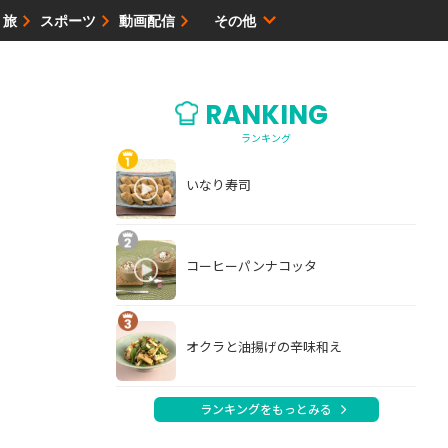
・旅
スポーツ
動画配信
その他
サイトマップ
RANKING
ランキング
いなり寿司
コーヒーパンナコッタ
オクラと油揚げの辛味和え
ランキングをもっとみる