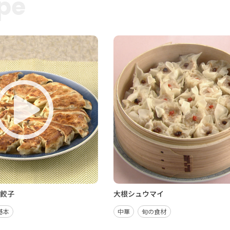
pe
き餃子
大根シュウマイ
基本
中華
旬の食材