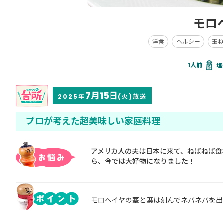
モロ
洋食
ヘルシー
玉
塩
7月15日
2025年
(火)放送
プロが考えた超美味しい家庭料理
アメリカ人の夫は日本に来て、ねばねば食
ら、今では大好物になりました！
モロヘイヤの茎と葉は刻んでネバネバを出