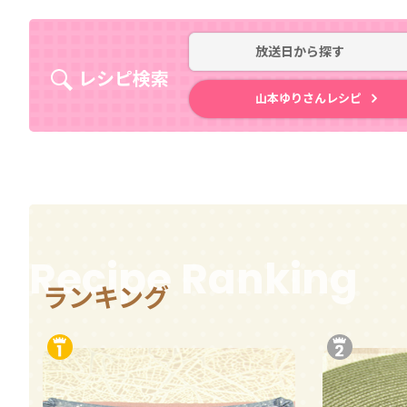
放送日
から探す
レシピ検索
山本ゆりさんレシピ
Recipe Ranking
ランキング