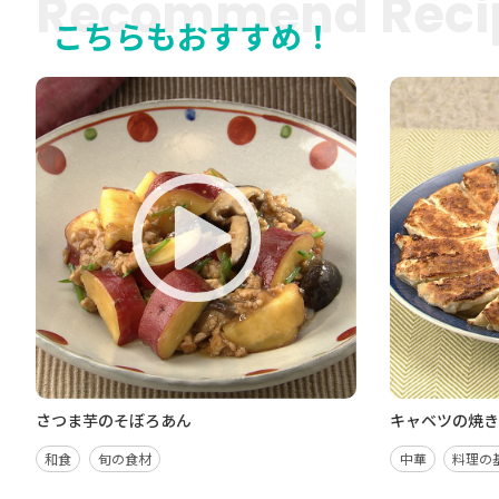
Recommend Reci
こちらもおすすめ！
さつま芋のそぼろあん
キャベツの焼
和食
旬の食材
中華
料理の