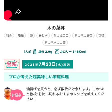
木の葉丼
和食
簡単
卵
青ねぎ
魚の加工品
その他の野菜
豆類
その他きのこ類
塩分 2.9g
カロリー 646Kcal
7月23日
2025年
(水)放送
プロが考えた超美味しい家庭料理
油揚げを買うと、必ず数枚だけ余ります。この“あ
と数枚”を使い切れるおすすめレシピを教えてくだ
さい！