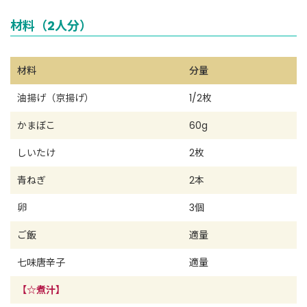
材料（2人分）
材料
分量
油揚げ（京揚げ）
1/2枚
かまぼこ
60g
しいたけ
2枚
青ねぎ
2本
卵
3個
ご飯
適量
七味唐辛子
適量
【☆煮汁】