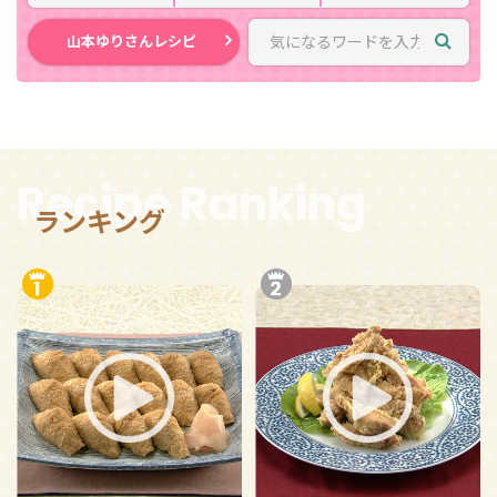
山本ゆりさんレシピ
Recipe Ranking
ランキング