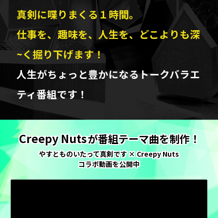
真剣に喋りまくる１時間。
仕事を、趣味を、人生を、どこよりも深
~く掘り下げます！
人生がちょっと豊かになるトークバラエ
ティ番組です！
Creepy Nuts
が
番組テーマ曲を制作！
やすとものいたって真剣です
×
Creepy Nuts
コラボ動画を公開中