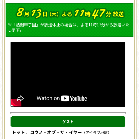
8
13
11
47
月
日
よる
時
分 放送
（木）
※「熱闘甲子園」が放送休止の場合は、よる11時17分から放送いた
します。
ゲスト
トット
コウノ・オブ・ザ・イヤー
（アイラブ地球）