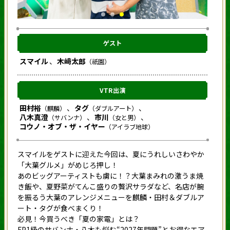
ゲスト
スマイル
木﨑太郎
（祇園）
VTR出演
田村裕
タグ
（麒麟）
（ダブルアート）
八木真澄
市川
（サバンナ）
（女と男）
コウノ・オブ・ザ・イヤー
（アイラブ地球）
スマイルをゲストに迎えた今回は、夏にうれしいさわやか
「大葉グルメ」がめじろ押し！
あのビッグアーティストも虜に！？大葉まみれの激うま焼
き飯や、夏野菜がてんこ盛りの贅沢サラダなど、名店が腕
を振るう大葉のアレンジメニューを麒麟・田村＆ダブルア
ート・タグが食べまくり！
必見！今買うべき「夏の家電」とは？
FP1級のサバンナ・八木も悩む“2027年問題”とお得なエア