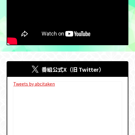
番組公式X（旧 Twitter）
Tweets by abcitaken