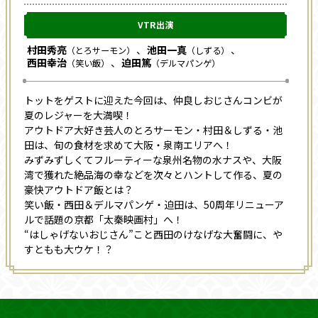
VTR出演
村田秀亮
池田一真
（とろサーモン）
（しずる）
西田幸治
迫田篤
（笑い飯）
（デルマパンゲ）
トットをゲストに迎えた今回は、仲良しおじさんコンビが
夏のレジャーを大満喫！
アウトドア大好き芸人のとろサーモン・村田＆しずる・池
田は、旬の食材を求めて大阪・泉南エリアへ！
みずみずしくてフルーティーな泉州名物の水ナスや、大阪
湾で獲れた絶品海の幸などを次々とハントして作る、夏の
豪快アウトドア飯とは？
笑い飯・西田＆デルマパンゲ・迫田は、50周年リニューア
ルで話題の京都「太秦映画村」へ！
“はしゃげないおじさん”こと西田のけなげな大奮闘に、や
すともも大ウケ！？