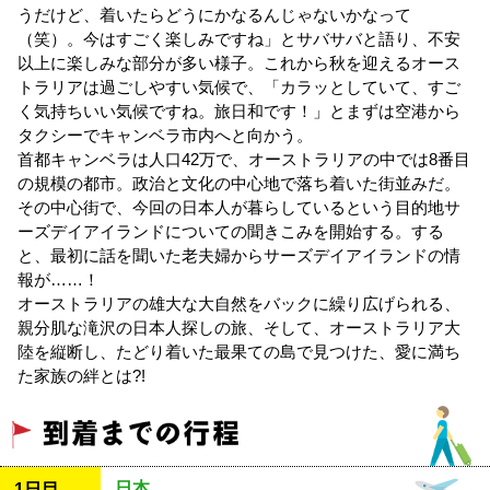
うだけど、着いたらどうにかなるんじゃないかなって
（笑）。今はすごく楽しみですね」とサバサバと語り、不安
以上に楽しみな部分が多い様子。これから秋を迎えるオース
トラリアは過ごしやすい気候で、「カラッとしていて、すご
く気持ちいい気候ですね。旅日和です！」とまずは空港から
タクシーでキャンベラ市内へと向かう。
首都キャンベラは人口42万で、オーストラリアの中では8番目
の規模の都市。政治と文化の中心地で落ち着いた街並みだ。
その中心街で、今回の日本人が暮らしているという目的地サ
ーズデイアイランドについての聞きこみを開始する。する
と、最初に話を聞いた老夫婦からサーズデイアイランドの情
報が……！
オーストラリアの雄大な大自然をバックに繰り広げられる、
親分肌な滝沢の日本人探しの旅、そして、オーストラリア大
陸を縦断し、たどり着いた最果ての島で見つけた、愛に満ち
た家族の絆とは?!
日本
1日目