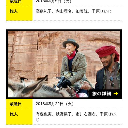
放送日
2018年6月5日（火）
旅人
高島礼子、内山理名、加藤諒、千原せいじ
放送日
2018年5月22日（火）
旅人
有森也実、秋野暢子、市川右團次、千原せい
じ