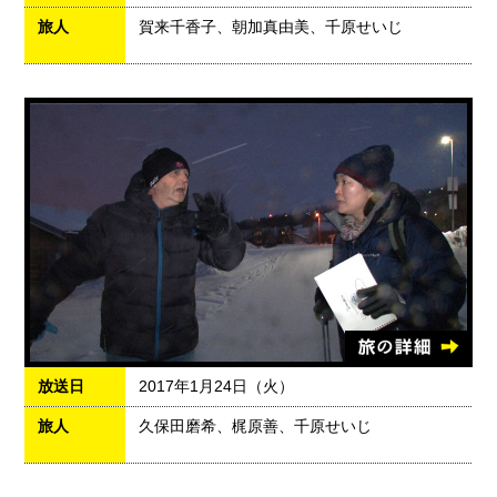
旅人
賀来千香子、朝加真由美、千原せいじ
放送日
2017年1月24日（火）
旅人
久保田磨希、梶原善、千原せいじ