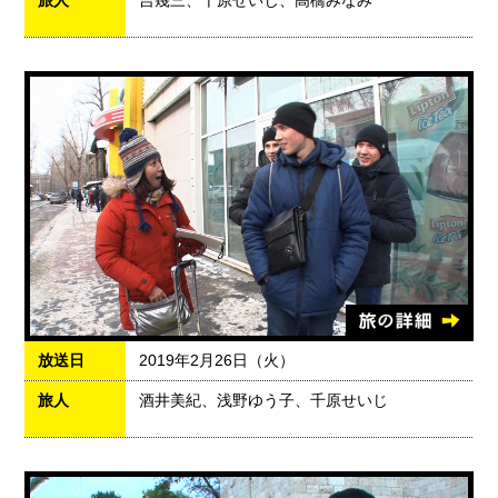
旅人
吉幾三、千原せいじ、高橋みなみ
放送日
2019年2月26日（火）
旅人
酒井美紀、浅野ゆう子、千原せいじ