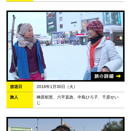
放送日
2018年1月30日（火）
旅人
榊原郁恵、六平直政、中島ひろ子、千原せい
じ