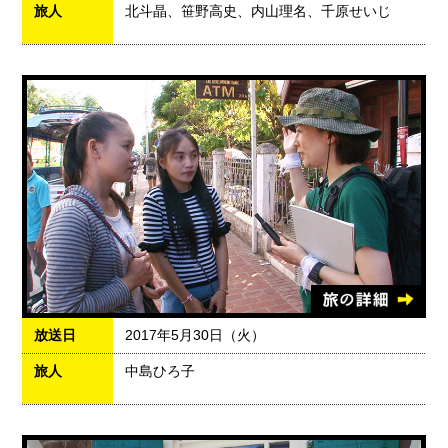
旅人
北斗晶、笹野高史、内山理名、千原せいじ
放送日
2017年5月30日（火）
旅人
中島ひろ子