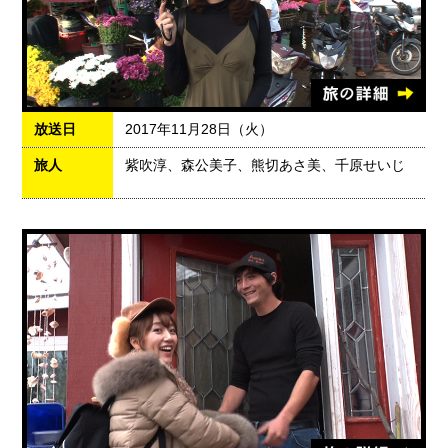
放送日
2017年11月28日（火）
旅人
紫吹淳、森公美子、熊切あさ美、千原せいじ