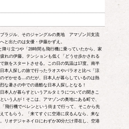
ブラジル、そのジャングルの奥地 アマゾン川支流
へと出たのは女優・伊藤かずえ。
と降り立つや「28時間も飛行機に乗っていたから、家
お疲れの伊藤。テンションも低く「どうせ歩かされる
で旅をスタートさせる。この日の気温は17度。南半
日本人探しの旅で行ったラオスやパラオと比べ「涼
のぞかせる…のだが、日本人が暮らしているのは熱
烈な暑さの中での過酷な日本人探しとなる！
日本人が暮らすというアルタミラについての聞きこ
という人が！そこは、アマゾンの奥地にある町で、
ロ。「飛行機でベレンという街まで行って、そこから先
えてもらう。「来てすぐに空港に戻るんなら、来な
。リオデジャネイロにわずか30分だけ滞在し、空港