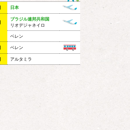
目
日本
ブラジル連邦共和国
目
リオデジャネイロ
ベレン
目
ベレン
目
アルタミラ