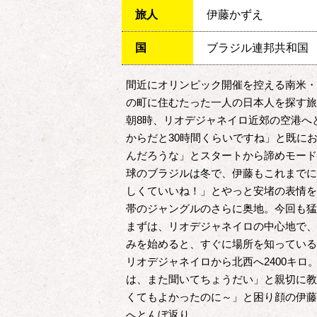
旅人
伊藤かずえ
国
ブラジル連邦共和国
間近にオリンピック開催を控える南米・
の町に住むたった一人の日本人を探す旅
朝8時、リオデジャネイロ近郊の空港へ
からだと30時間くらいですね」と既に
んだろうな」とスタートから諦めモード
球のブラジルは冬で、伊藤もこれまでに
しくていいね！」とやっと安堵の表情を
帯のジャングルのさらに奥地。今回も猛
まずは、リオデジャネイロの中心地で、
みを始めると、すぐに場所を知っている
リオデジャネイロから北西へ2400キ
は、また聞いてちょうだい」と親切に教
くてもよかったのに～」と困り顔の伊藤
へとんぼ返り。