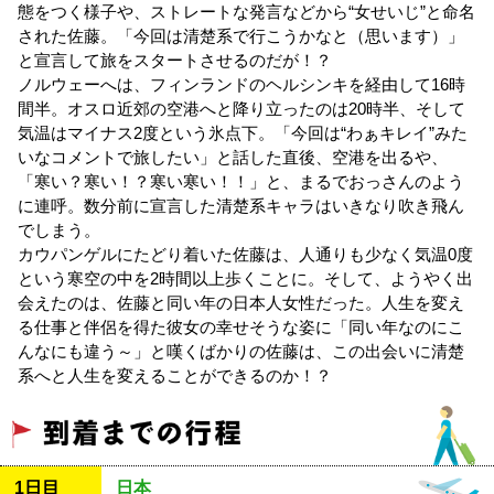
態をつく様子や、ストレートな発言などから“女せいじ”と命名
された佐藤。「今回は清楚系で行こうかなと（思います）」
と宣言して旅をスタートさせるのだが！？
ノルウェーへは、フィンランドのヘルシンキを経由して16時
間半。オスロ近郊の空港へと降り立ったのは20時半、そして
気温はマイナス2度という氷点下。「今回は“わぁキレイ”みた
いなコメントで旅したい」と話した直後、空港を出るや、
「寒い？寒い！？寒い寒い！！」と、まるでおっさんのよう
に連呼。数分前に宣言した清楚系キャラはいきなり吹き飛ん
でしまう。
カウパンゲルにたどり着いた佐藤は、人通りも少なく気温0度
という寒空の中を2時間以上歩くことに。そして、ようやく出
会えたのは、佐藤と同い年の日本人女性だった。人生を変え
る仕事と伴侶を得た彼女の幸せそうな姿に「同い年なのにこ
んなにも違う～」と嘆くばかりの佐藤は、この出会いに清楚
系へと人生を変えることができるのか！？
1日目
日本