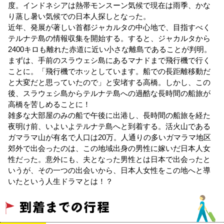
度。インドネシアは熱帯モンスーン気候で現在は雨季、かな
り蒸し暑い気候での日本人探しとなった。
近年、発展が著しい首都ジャカルタの中心地で、目指すべく
テルナテ島の情報収集を開始する。すると、ジャカルタから
2400キロも離れた赤道に近い小さな離島であることが判明。
まずは、手前のスラウェシ島にあるマナドまで飛行機で行く
ことに。「飛行機でホッとしています。船での長距離移動だ
と大変だと思っていたので」と安堵する高橋。しかし、この
後、スラウェシ島からテルナテ島への過酷な長時間の船旅が
高橋を苦しめることに！
雑多な大部屋のみの船で午後に出港し、長時間の船旅を経た
夜明け前、いよいよテルナテ島へと到着する。活火山である
ガマラマ山が有名で人口は20万。人通りの多いガマラマ地区
郊外で出会ったのは、この地域出身の男性に嫁いだ日本人女
性だった。意外にも、夫となった男性とは日本で出会ったと
いうが、その一つの出会いから、日本人女性をこの地へと導
いたという人生ドラマとは！？