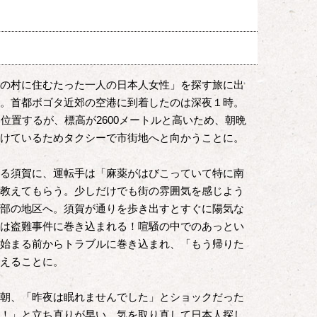
の村に住むたった一人の日本人女性」を探す旅に出
。首都ボゴタ近郊の空港に到着したのは深夜１時。
位置するが、標高が2600メートルと高いため、朝晩
けているためタクシーで市街地へと向かうことに。
る須賀に、運転手は「麻薬がはびこっていて特に南
教えてもらう。少しだけでも街の雰囲気を感じよう
部の地区へ。須賀が通りを歩き出すとすぐに陽気な
は盗難事件に巻き込まれる！喧騒の中でのあっとい
始まる前からトラブルに巻き込まれ、「もう帰りた
えることに。
朝、「昨夜は眠れませんでした」とショックだった
！」と立ち直りが早い。気を取り直して日本人探し