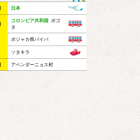
目
日本
コロンビア共和国
ボゴ
目
タ
ボジャカ県パイパ
ソタキラ
目
アベンダーニョス村