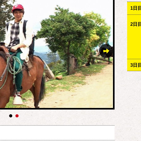
1日
2日
3日
）