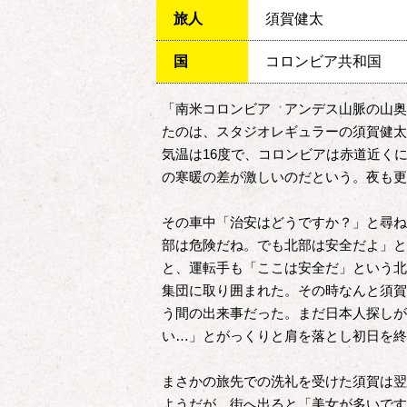
旅人
須賀健太
国
コロンビア共和国
「南米コロンビア アンデス山脈の山奥
たのは、スタジオレギュラーの須賀健太
気温は16度で、コロンビアは赤道近くに
の寒暖の差が激しいのだという。夜も更
その車中「治安はどうですか？」と尋ね
部は危険だね。でも北部は安全だよ」と
と、運転手も「ここは安全だ」という北
集団に取り囲まれた。その時なんと須賀
う間の出来事だった。まだ日本人探しが
い…」とがっくりと肩を落とし初日を終
まさかの旅先での洗礼を受けた須賀は翌
ようだが、街へ出ると「美女が多いです