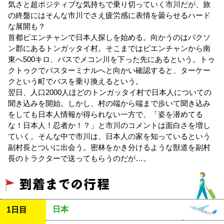
気さと超ポジティブな気持ちで乗り切っていく市川だが、旅
の終盤にはそんな市川でさえ疲労感に表情を曇らせるハード
な展開も？
首都ビエンチャンで日本人探しを始める。向かうのはパクソ
ン郡にあるトンガッタイ村。そこまではビエンチャンから南
東へ500キロ、バスでメコン川を下った先にあるという。トゥ
クトゥクでバスターミナルへと向かい確認すると、ターケー
クという町でバスを乗り換えるという。
翌日、人口2000人ほどのトンガッタイ村で日本人についての
聞き込みを開始。しかし、村の端から端まで歩いて聞き込み
をしても日本人情報が得られない一方で、「姿を潜めてる
な！日本人！忍者か！？」と市川のコメントは面白さを増し
ていく。そんな中で市川は、日本人の家を知っているという
副村長とついに出会う。密林をかき分けるような獣道を副村
長のトラクターで送ってもらうのだが…。
日本
1日目