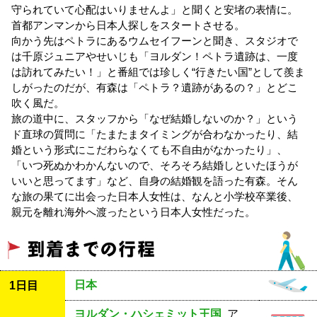
守られていて心配はいりませんよ」と聞くと安堵の表情に。
首都アンマンから日本人探しをスタートさせる。
向かう先はペトラにあるウムセイフーンと聞き、スタジオで
は千原ジュニアやせいじも「ヨルダン！ペトラ遺跡は、一度
は訪れてみたい！」と番組では珍しく“行きたい国”として羨ま
しがったのだが、有森は「ペトラ？遺跡があるの？」とどこ
吹く風だ。
旅の道中に、スタッフから「なぜ結婚しないのか？」という
ド直球の質問に「たまたまタイミングが合わなかったり、結
婚という形式にこだわらなくても不自由がなかったり」、
「いつ死ぬかわかんないので、そろそろ結婚しといたほうが
いいと思ってます」など、自身の結婚観を語った有森。そん
な旅の果てに出会った日本人女性は、なんと小学校卒業後、
親元を離れ海外へ渡ったという日本人女性だった。
日本
1日目
ヨルダン・ハシェミット王国
ア