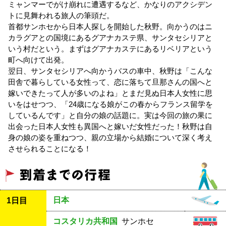
ミャンマーでがけ崩れに遭遇するなど、かなりのアクシデン
トに見舞われる旅人の筆頭だ。
首都サンホセから日本人探しを開始した秋野。向かうのはニ
カラグアとの国境にあるグアナカステ県、サンタセシリアと
いう村だという。まずはグアナカステにあるリベリアという
町へ向けて出発。
翌日、サンタセシリアへ向かうバスの車中、秋野は「こんな
田舎で暮らしている女性って、恋に落ちて旦那さんの国へと
嫁いできたって人が多いのよね」とまだ見ぬ日本人女性に思
いをはせつつ、「24歳になる娘がこの春からフランス留学を
しているんです」と自分の娘の話題に。実は今回の旅の果に
出会った日本人女性も異国へと嫁いだ女性だった！秋野は自
身の娘の姿を重ねつつ、親の立場から結婚について深く考え
させられることになる！
日本
1日目
コスタリカ共和国
サンホセ