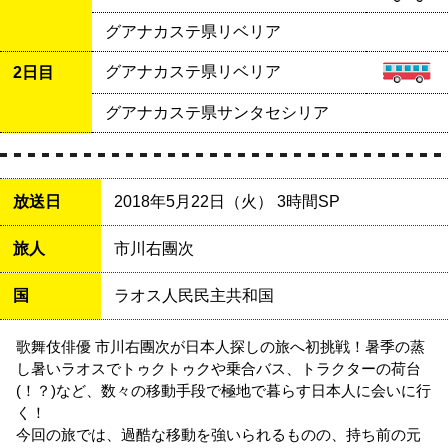
グアナカステ県リベリア
グアナカステ県リベリア
2日目
グアナカステ県サンタセシリア
放送日
2018年5月22日（火） 3時間SP
旅人
市川右團次
国
ラオス人民民主共和国
歌舞伎俳優 市川右團次が日本人探しの旅へ初挑戦！暑季の蒸
し暑いラオスでトゥクトゥクや乗合バス、トラクターの荷台
(！？)など、数々の移動手段で極地で暮らす日本人に会いに行
く！
今回の旅では、過酷な移動を強いられるものの、持ち前の元