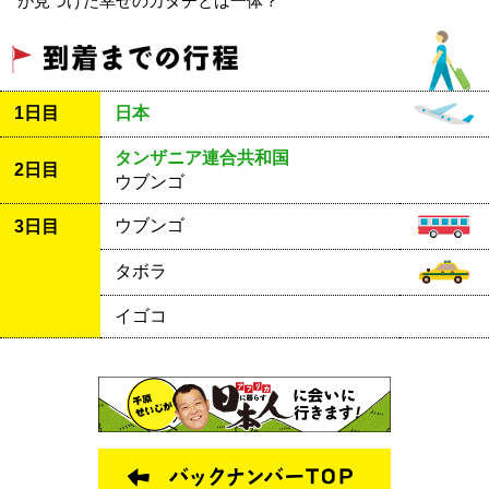
が見つけた幸せのカタチとは一体？
1日目
日本
タンザニア連合共和国
2日目
ウブンゴ
ウブンゴ
3日目
タボラ
イゴコ