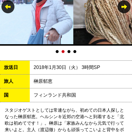
放送日
2018年1月30日（火） 3時間SP
旅人
榊原郁恵
国
フィンランド共和国
スタジオゲストとしては常連ながら、初めての日本人探しと
なった榊原郁恵。ヘルシンキ近郊の空港へと到着すると「北
欧は初めてです！」。榊原は「家族みんなから元気で行って
来いよと。主人（渡辺徹）からも頑張ってこいよと背中をポ