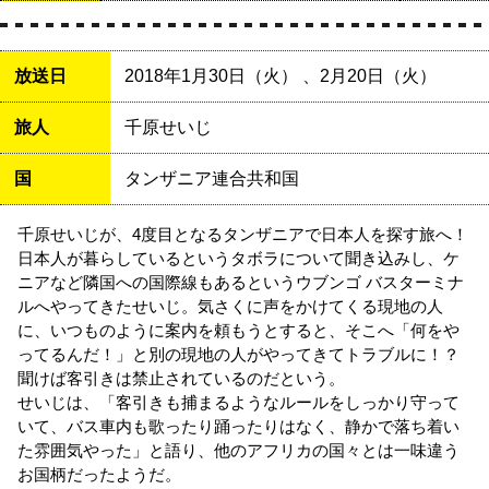
放送日
2018年1月30日（火） 、2月20日（火）
旅人
千原せいじ
国
タンザニア連合共和国
千原せいじが、4度目となるタンザニアで日本人を探す旅へ！
日本人が暮らしているというタボラについて聞き込みし、ケ
ニアなど隣国への国際線もあるというウブンゴ バスターミナ
ルへやってきたせいじ。気さくに声をかけてくる現地の人
に、いつものように案内を頼もうとすると、そこへ「何をや
ってるんだ！」と別の現地の人がやってきてトラブルに！？
聞けば客引きは禁止されているのだという。
せいじは、「客引きも捕まるようなルールをしっかり守って
いて、バス車内も歌ったり踊ったりはなく、静かで落ち着い
た雰囲気やった」と語り、他のアフリカの国々とは一味違う
お国柄だったようだ。