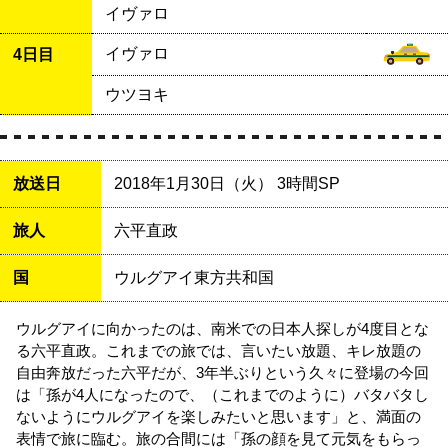
イヴァロ
イヴァロ
4日目
ウツヨキ
放送日
2018年1月30日（火） 3時間SP
旅人
六平直政
国
ウルグアイ東方共和国
ウルグアイに向かったのは、南米での日本人探しが4度目とな
る六平直政。これまでの旅では、言いたい放題、キレ放題の
自由奔放だった六平だが、3年半ぶりという久々に登場の今回
は「孫が4人になったので、（これまでのように）バタバタし
ないようにウルグアイを楽しみたいと思います」と、満面の
表情で旅に臨む。旅の合間には「孫の顔を見て元気をもらっ