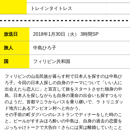
トレインタイトレス
放送日
2018年1月30日（火） 3時間SP
旅人
中島ひろ子
国
フィリピン共和国
フィリピンの山岳民族が暮らす村で日本人を探すのは中島ひ
ろ子。今回の日本人探しの自身のテーマについて「いい人に
出会えたら恋人に」と宣言して旅をスタートさせた独身の中
島。日本人を探しながらも自身の運命の出会いも探すつもり
のようだ。首都マニラからバスを乗り継いで、ラ トリニダッ
ド地方にあるアンビオン村へと向かう。
その手前の町ダグパンのレストランでディナーをした時のこ
と。ビールがすすみほろ酔いの中島は、自身の過去の恋愛を
ぶっちゃけトークで大告白！さらには実は離婚していたこと