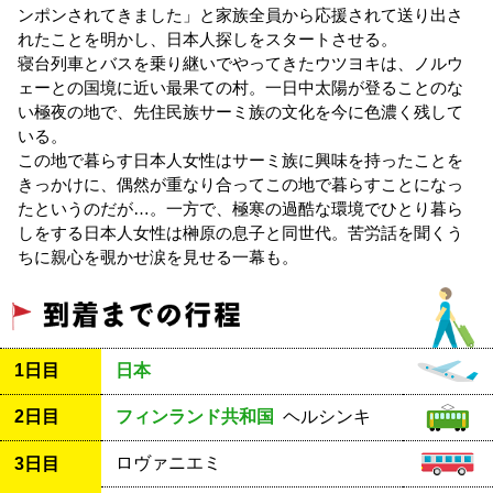
ンポンされてきました」と家族全員から応援されて送り出さ
れたことを明かし、日本人探しをスタートさせる。
寝台列車とバスを乗り継いでやってきたウツヨキは、ノルウ
ェーとの国境に近い最果ての村。一日中太陽が登ることのな
い極夜の地で、先住民族サーミ族の文化を今に色濃く残して
いる。
この地で暮らす日本人女性はサーミ族に興味を持ったことを
きっかけに、偶然が重なり合ってこの地で暮らすことになっ
たというのだが…。一方で、極寒の過酷な環境でひとり暮ら
しをする日本人女性は榊原の息子と同世代。苦労話を聞くう
ちに親心を覗かせ涙を見せる一幕も。
1日目
日本
2日目
フィンランド共和国
ヘルシンキ
ロヴァニエミ
3日目