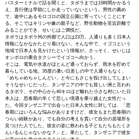
バスターミナルで話を聞くと、タボラまでは15時間かかるう
え、直行便は早朝にしか走っていないという。男性の薦め
で、途中にあるモロゴロの国立公園に寄っていくことにす
る。そこではキリンや象の親子など、野生動物を至近距離で
みることができ、せいじはご満悦だ。
タボラはタボラ州の州都で人口は23万。人通りも多く日本人
情報になかなかたどり着けない。そんな中で、イゴコという
地域で日本人を見かけたという情報が。さっそく、せいじは
オンボロの乗合タクシーでイゴコへ向かう。
そこは、電気や水道がほとんど通っておらず、雨水を貯めて
暮らしている地。35度の暑い日差しの中で人通りもなく、
「めちゃめちゃしんどい」と今にもさじを投げ出してしまい
そうなせいじだった。タンザニアの中でも貧しい洲と言われ
るタボラ。その中心から40キロほど離れた小さな村にいた日
本人は、思春期の辛くて悲しい境遇を乗り越えた女性だっ
た。今回タンザニアで出会った日本人女性に対しては、「思
春期にはいろんな悩みがありますけど、彼女もまた思春期の
つらい経験があり、でも自分の考えを貫いて自分の居場所を
見つけた人でした。彼女の姿に救われる子どもたちもたくさ
んいるんじゃないかな？」と。果たして、タンザニアで彼女