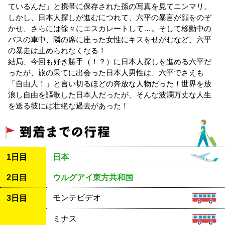
ているんだ」と携帯に保存された孫の写真を見てニンマリ。
しかし、日本人探しが進むにつれて、六平の暴言が顔をのぞ
かせ、さらには徐々にエスカレートして…。そして移動中の
バスの車中、隣の席に座った女性にキスをせがむなど、六平
の暴走は止められなくなる！
結局、今回も好き勝手（！？）に日本人探しを進める六平だ
ったが、旅の果てに出会った日本人男性は、六平でさえも
「自由人！」と言い切るほどの奔放な人物だった！世界を放
浪し自由を謳歌した日本人だったが、そんな波瀾万丈な人生
を送る彼には壮絶な過去があった！
1日目
日本
2日目
ウルグアイ東方共和国
モンテビデオ
3日目
ミナス