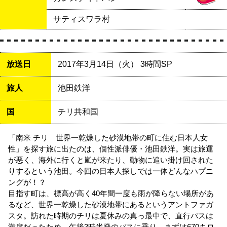
サティスワラ村
放送日
2017年3月14日（火） 3時間SP
旅人
池田鉄洋
国
チリ共和国
「南米 チリ 世界一乾燥した砂漠地帯の町に住む日本人女
性」を探す旅に出たのは、個性派俳優・池田鉄洋。実は旅運
が悪く、海外に行くと嵐が来たり、動物に追い掛け回された
りするという池田。今回の日本人探しでは一体どんなハプニ
ングが！？
目指す町は、標高が高く40年間一度も雨が降らない場所があ
るなど、世界一乾燥した砂漠地帯にあるというアントファガ
スタ。訪れた時期のチリは夏休みの真っ最中で、直行バスは
満席だったため、午後3時半発のバスに乗り、まずは670キロ