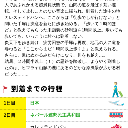
人であふれかえる超満員状態で、山間の道を飛ばす荒い運
転、そして止むことのない音楽に揺られ、到着した途中の地
カレスティドバンへ。ここからは「徒歩でしか行けない」と
聞いた手塚は決意を新たに歩き始める。「歩いて１時間ほ
ど」と教えてもらった未舗装の砂利道を1時間以上。歩いても
歩いても、いっこうに村へは到着しない。
炎天下を歩き続け、疲労困憊の手塚は再度、地元の人に道を
尋ねると「ここからまだ１時間以上歩くよ」と教えられる。
さらに、道はぬかるみだらけになり、川をも越え…。
結局、２時間半以上（！）の悪路を踏破し、ようやく到着し
たのは、ヒマラヤ山脈の麓にあるのどかな原風景が広がる村
だった……。
1日目
日本
ネパール連邦民主共和国
2日目
カレスティドバン