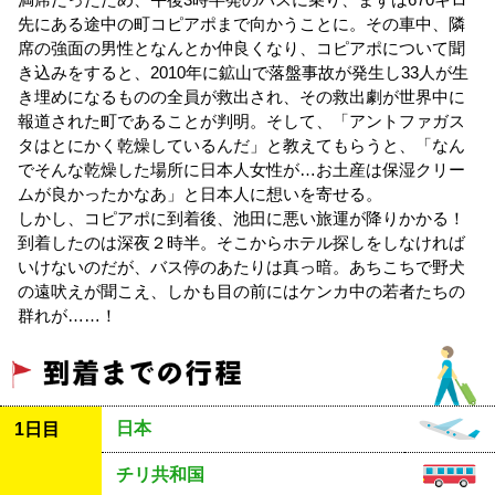
先にある途中の町コピアポまで向かうことに。その車中、隣
席の強面の男性となんとか仲良くなり、コピアポについて聞
き込みをすると、2010年に鉱山で落盤事故が発生し33人が生
き埋めになるものの全員が救出され、その救出劇が世界中に
報道された町であることが判明。そして、「アントファガス
タはとにかく乾燥しているんだ」と教えてもらうと、「なん
でそんな乾燥した場所に日本人女性が…お土産は保湿クリー
ムが良かったかなあ」と日本人に想いを寄せる。
しかし、コピアポに到着後、池田に悪い旅運が降りかかる！
到着したのは深夜２時半。そこからホテル探しをしなければ
いけないのだが、バス停のあたりは真っ暗。あちこちで野犬
の遠吠えが聞こえ、しかも目の前にはケンカ中の若者たちの
群れが……！
日本
1日目
チリ共和国