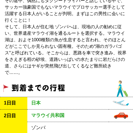
その途中、偶然にもタクシードライバーと話している中で、
サッカー強豪国でもないマラウイでプロサッカー選手として
活躍する日本人がいることが判明。まずはこの男性に会いに
行くことに！
そして、日本人が住む地 ゾンバへは、現地の人の勧めに従
い、世界遺産マラウイ湖を通るルートを選択する。マラウイ
湖は、およそ1000種類の魚が生息すると言われ、そのほとん
どがここでしか見られない固有種。そのため“湖のガラパゴ
ス”と呼ばれている。そこからは、悪路を車で突き進み、視界
をさえぎる程の砂埃、道路いっぱいの水たまりに岩だらけの
道、さらにはヤギが突然飛び出してくるなど難所続き
で……。
1日目
日本
マラウイ共和国
2日目
ゾンバ