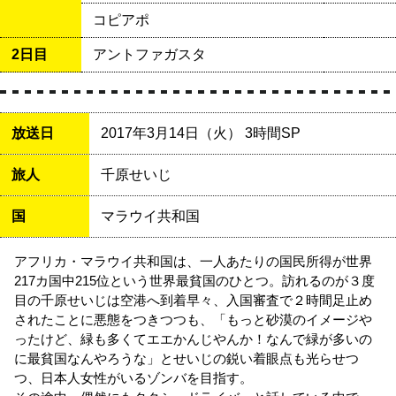
コピアポ
2日目
アントファガスタ
放送日
2017年3月14日（火） 3時間SP
旅人
千原せいじ
国
マラウイ共和国
アフリカ・マラウイ共和国は、一人あたりの国民所得が世界
217カ国中215位という世界最貧国のひとつ。訪れるのが３度
目の千原せいじは空港へ到着早々、入国審査で２時間足止め
されたことに悪態をつきつつも、「もっと砂漠のイメージや
ったけど、緑も多くてエエかんじやんか！なんで緑が多いの
に最貧国なんやろうな」とせいじの鋭い着眼点も光らせつ
つ、日本人女性がいるゾンバを目指す。