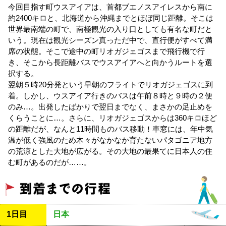
今回目指す町ウスアイアは、首都ブエノスアイレスから南に
約2400キロと、北海道から沖縄までとほぼ同じ距離。そこは
世界最南端の町で、南極観光の入り口としても有名な町だと
いう。現在は観光シーズン真っただ中で、直行便がすべて満
席の状態。そこで途中の町リオガジェゴスまで飛行機で行
き、そこから長距離バスでウスアイアへと向かうルートを選
択する。
翌朝５時20分発という早朝のフライトでリオガジェゴスに到
着。しかし、ウスアイア行きのバスは午前８時と９時の２便
のみ…。出発したばかりで翌日までなく、まさかの足止めを
くらうことに…。さらに、リオガジェゴスからは360キロほど
の距離だが、なんと11時間ものバス移動！車窓には、年中気
温が低く強風のため木々がなかなか育たないパタゴニア地方
の荒涼とした大地が広がる。その大地の最果てに日本人の住
む町があるのだが……。
1日目
日本