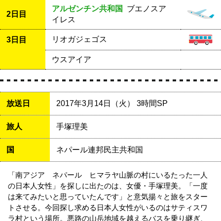
アルゼンチン共和国
ブエノスア
2日目
イレス
リオガジェゴス
3日目
ウスアイア
放送日
2017年3月14日（火） 3時間SP
旅人
手塚理美
国
ネパール連邦民主共和国
「南アジア ネパール ヒマラヤ山脈の村にいるたった一人
の日本人女性」を探しに出たのは、女優・手塚理美。「一度
は来てみたいと思っていたんです」と意気揚々と旅をスター
トさせる。今回探し求める日本人女性がいるのはサティスワ
ラ村という場所。悪路の山岳地域を越えるバスを乗り継ぎ、