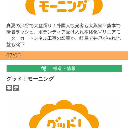
真夏の渋谷で大盆踊り！外国人観光客も大興奮▽熊本で
帰省ラッシュ、ボランティア受け入れ本格化▽リニアモ
ーターカートンネル工事の影響か、岐阜で井戸が枯れ地
盤も沈下
07:00
報道・情報
グッド！モーニング