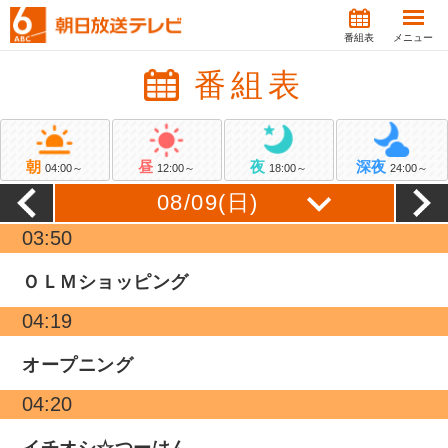
番組表
メニュー
番組表
朝
昼
夜
深夜
04:00～
12:00～
18:00～
24:00～
03:50
ＯＬＭショッピング
04:19
オープニング
04:20
イチオシ☆つーはん