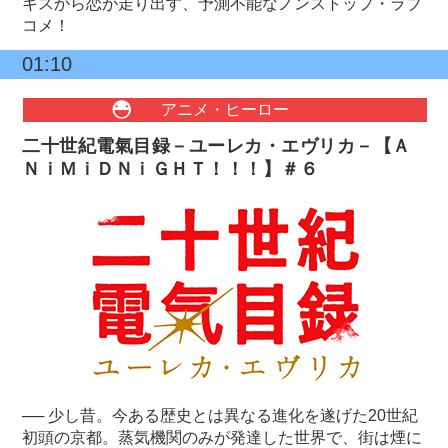
キスから恋が走り出す、予測不能なノンストップ・ラブ
コメ！
01:10
アニメ・ヒーロー
二十世紀電氣目録－ユーレカ・エヴリカ－【Ａ
ＮｉＭｉＤＮｉＧＨＴ！！！】＃６
── 少し昔。今ある歴史とは異なる進化を遂げた20世紀
初頭の京都。蒸気機関のみが発達した世界で、街は煙に