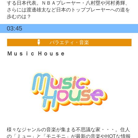
する日本代表。ＮＢＡプレーヤー・八村塁や河村勇輝、
さらには渡邊雄太など日本のトッププレーヤーへの道を
歩むのは？
03:45
バラエティ・音楽
Ｍｕｓｉｃ Ｈｏｕｓｅ
様々なジャンルの音楽が集まる不思議な家・・・。住人
の「ミュー」と「モニモニ」が最新の音楽やHOTな情報