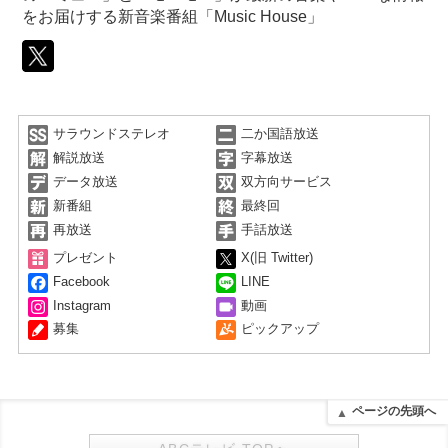
をお届けする新音楽番組「Music House」
サラウンドステレオ
二か国語放送
解説放送
字幕放送
データ放送
双方向サービス
新番組
最終回
再放送
手話放送
プレゼント
X(旧 Twitter)
Facebook
LINE
Instagram
動画
募集
ピックアップ
ページの先頭へ