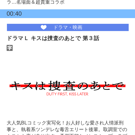
ラ…名場面＆超貴重コラボ
00:40
ドラマ・映画
ドラマＬ キスは捜査のあとで 第３話
大人気BLコミック実写化！お人好しな愛され人情派刑
事と、執着系ツンデレな毒舌エリート後輩。取調室での