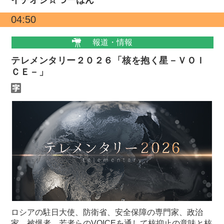
04:50
報道・情報
テレメンタリー２０２６「核を抱く星－ＶＯＩ
ＣＥ－」
ロシアの駐日大使、防衛省、安全保障の専門家、政治
家、被爆者、若者らのVOICEを通して核抑止の意味と核