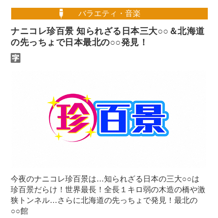
バラエティ・音楽
ナニコレ珍百景 知られざる日本三大○○＆北海道
の先っちょで日本最北の○○発見！
今夜のナニコレ珍百景は…知られざる日本の三大○○は
珍百景だらけ！世界最長！全長１キロ弱の木造の橋や激
狭トンネル…さらに北海道の先っちょで発見！最北の
○○館