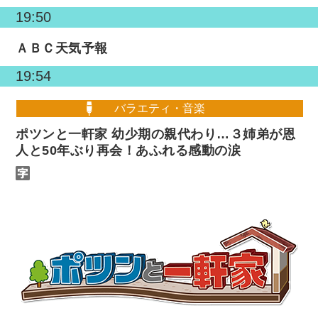
19:50
ＡＢＣ天気予報
19:54
バラエティ・音楽
ポツンと一軒家 幼少期の親代わり…３姉弟が恩
人と50年ぶり再会！あふれる感動の涙