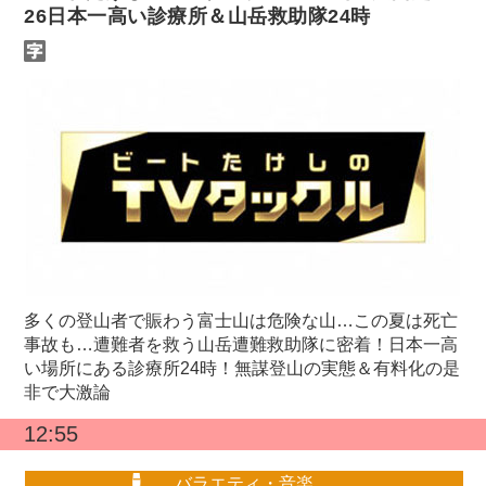
26日本一高い診療所＆山岳救助隊24時
多くの登山者で賑わう富士山は危険な山…この夏は死亡
事故も…遭難者を救う山岳遭難救助隊に密着！日本一高
い場所にある診療所24時！無謀登山の実態＆有料化の是
非で大激論
12:55
バラエティ・音楽