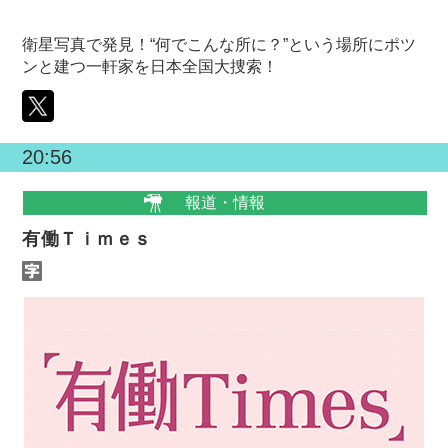
衛星写真で発見！“何でこんな所に？”という場所にポツ
ンと建つ一軒家を日本全国大捜索！
20:56
報道・情報
有働Ｔｉｍｅｓ