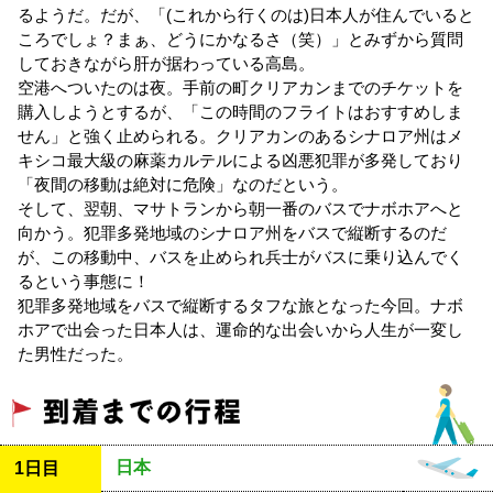
るようだ。だが、「(これから行くのは)日本人が住んでいると
ころでしょ？まぁ、どうにかなるさ（笑）」とみずから質問
しておきながら肝が据わっている高島。
空港へついたのは夜。手前の町クリアカンまでのチケットを
購入しようとするが、「この時間のフライトはおすすめしま
せん」と強く止められる。クリアカンのあるシナロア州はメ
キシコ最大級の麻薬カルテルによる凶悪犯罪が多発しており
「夜間の移動は絶対に危険」なのだという。
そして、翌朝、マサトランから朝一番のバスでナボホアへと
向かう。犯罪多発地域のシナロア州をバスで縦断するのだ
が、この移動中、バスを止められ兵士がバスに乗り込んでく
るという事態に！
犯罪多発地域をバスで縦断するタフな旅となった今回。ナボ
ホアで出会った日本人は、運命的な出会いから人生が一変し
た男性だった。
日本
1日目