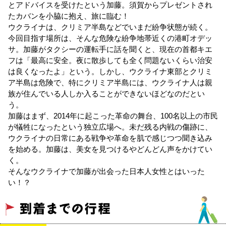
とアドバイスを受けたという加藤。須賀からプレゼントされ
たカバンを小脇に抱え、旅に臨む！
ウクライナは、クリミア半島などでいまだ紛争状態が続く。
今回目指す場所は、そんな危険な紛争地帯近くの港町オデッ
サ。加藤がタクシーの運転手に話を聞くと、現在の首都キエ
フは「最高に安全。夜に散歩しても全く問題ないくらい治安
は良くなったよ」という。しかし、ウクライナ東部とクリミ
ア半島は危険で、特にクリミア半島には、ウクライナ人は親
族が住んでいる人しか入ることができないほどなのだとい
う。
加藤はまず、2014年に起こった革命の舞台、100名以上の市民
が犠牲になったという独立広場へ。未だ残る内戦の傷跡に、
ウクライナの日常にある戦争や革命を肌で感じつつ聞き込み
を始める。加藤は、美女を見つけるやどんどん声をかけてい
く。
そんなウクライナで加藤が出会った日本人女性とはいった
い！？