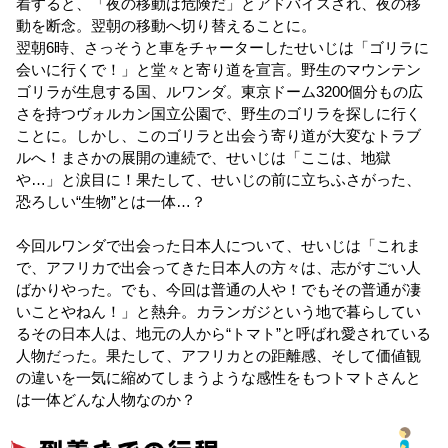
着すると、「夜の移動は危険だ」とアドバイスされ、夜の移
動を断念。翌朝の移動へ切り替えることに。
翌朝6時、さっそうと車をチャーターしたせいじは「ゴリラに
会いに行くで！」と堂々と寄り道を宣言。野生のマウンテン
ゴリラが生息する国、ルワンダ。東京ドーム3200個分もの広
さを持つヴォルカン国立公園で、野生のゴリラを探しに行く
ことに。しかし、このゴリラと出会う寄り道が大変なトラブ
ルへ！まさかの展開の連続で、せいじは「ここは、地獄
や…」と涙目に！果たして、せいじの前に立ちふさがった、
恐ろしい“生物”とは一体…？
今回ルワンダで出会った日本人について、せいじは「これま
で、アフリカで出会ってきた日本人の方々は、志がすごい人
ばかりやった。でも、今回は普通の人や！でもその普通が凄
いことやねん！」と熱弁。カランガジという地で暮らしてい
るその日本人は、地元の人から“トマト”と呼ばれ愛されている
人物だった。果たして、アフリカとの距離感、そして価値観
の違いを一気に縮めてしまうような感性をもつトマトさんと
は一体どんな人物なのか？