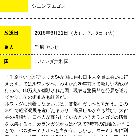
シエンフエゴス
放送日
2016年6月21日（火）
、7月5日（火）
旅人
千原せいじ
国
ルワンダ共和国
「千原せいじがアフリカ54か国に住む日本人全員に会いに行
きます」ではルワンダへ。わずか約20年前まで激しい内戦が
行われ、80万人が虐殺された国。現在は驚異的な発展を遂げ
ており、その街並みも綺麗だ。
ルワンダに到着したせいじは、首都キガリへと向かう。この
20年で経済発展を遂げたキガリ。高層ビルが立ち並び、大都
会の様相だ。日本人が暮らしているというカランガジの情報
を収集すると、カランガジからはバスで3時間の距離というこ
とで、バスターミナルへと向かう。しかし、ターミナルに到