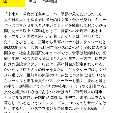
国
キューバ共和国
「中南米 革命の孤島キューバ 平原の果てにいるたった一
人の日本人」を探す旅に出たのは女優・かたせ梨乃。キュー
バへはロサンゼルスとメキシコシティを経由しておよそ24時
間。丸一日以上の移動をかけて、首都ハバナ近郊にあるホ
セ・マルティ国際空港へと到着したかたせは「やっとつい
た！」とひとこと。空港から首都ハバナへは、タクシーだと
約3000円だが、市民も利用するバスは2～5円と値段に大きな
開きが！社会主義国家のキューバでは、食事は配給制で、医
療、学校、公共の乗り物はほとんどが無料。一方で、観光客
向けの施設やタクシーなどは、高い料金が設定されている。
かたせは「街の人々の様子を見たい」とタクシーではなくバ
スを選ぶが、亜熱帯の気候の中、頻繁にバス停に泊まりなが
らユックリと走る満員のバス。クーラーも無く、疲れと暑さ
の中で、1時間かけてハバナの中心地へとようやく到着する。
文化と経済の中心地であるハバナはカリブ諸島最大の都市。
カラフルな建物と異国情緒に溢れた街中で、まずは日本人が
暮らしているというシエンフエゴスについてのリサーチを敢
行。すると、「バスでマタンサス経由のルートがお勧め」と