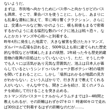
ないようだ。
まずは、市街地へ向かうためにバス停へと向かうがどのバス
も満席。そこで、乗合バスを使うことに。しかし、あまりに
も乱暴な運転に加えて、常に鳴り響くクラクション、さらに
は、交通ルールなど無いかのように、横も前後もまるで密着
するかのように走る猛烈な数のバイクに池上は戦々恐々。な
んとかカトマンズ中心街へと到着する。
昨年4月に発生した地震で、大きな被害を受けたカトマンズ。
ダルバール広場を訪れると、500年以上も前に建てられた歴史
的な寺院などが壊滅したままの状態。1年経った今も歴史的建
造物の復興の目処はたっていないという。ただ、そうした中
でも人々には活気があり元気な雰囲気だ。池上は日本人が暮
らしているというシンドゥパルチョーク郡ボテシパ村の場所
を聞いてまわることに。しかし「場所はわかるが地図の見方
がわからない」という人ばかりで、行き方まで教えてくれる
人がいない。そんな中でも、聞きこみを続け、近くのメラム
チを経由して行けることを突き止める。
カトマンズのバスターミナルからメラムチまでは3～4時間と
教えられるが、その距離はわずか27キロ！ 時速60キロで走れ
ば30分ほどで到着するはずの距離なのだが……。