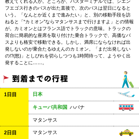
教えてくれる人が。ところが、バスターミナルでは、シエン
フエゴス行きのバスが出た直後で、次のバスは翌日になると
いう。「なんとか近くまで進みたい」と、別の移動手段を訪
ねると「“カミオン”ならマタンサスまで行けますよ」との情報
が。カミオンとはフランス語でトラックの意味。トラックの
荷台に簡易的な座席を取り付けた乗合トラックで、高価なバ
スよりも格安で移動できる。しかし、満席にならなければ出
発しないのが乗合たるゆえんのカミオン。「まだ出発しない
の!?(怒)」としびれを切らしつつも1時間待って、ようやく出
発することに……。
日本
1日目
キューバ共和国
ハバナ
マタンサス
マタンサス
2日目