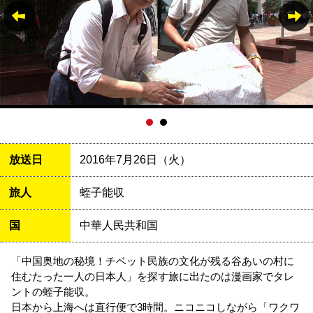
放送日
2016年7月26日（火）
旅人
蛭子能収
国
中華人民共和国
「中国奥地の秘境！チベット民族の文化が残る谷あいの村に
住むたった一人の日本人」を探す旅に出たのは漫画家でタレ
ントの蛭子能収。
日本から上海へは直行便で3時間。ニコニコしながら「ワクワ