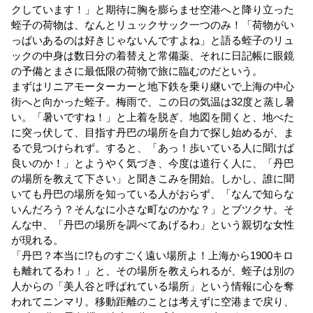
クしています！」と期待に胸を膨らませ空港へと降り立った
蛭子の荷物は、なんとリュックサック一つのみ！「荷物がい
っぱいあるのは好きじゃないんですよね」と語る蛭子のリュ
ックの中身は数日分の着替えと常備薬、それに日記帳に眼鏡
の予備とまさに最低限の荷物で旅に臨むのだという。
まずはリニアモーターカーと地下鉄を乗り継いで上海の中心
街へと向かった蛭子。梅雨で、この日の気温は32度と蒸し暑
い。「暑いですね！」と上着を脱ぎ、地図を開くと、地べた
に突っ伏して、目指す丹巴の場所を自力で探し始めるが、ま
るで見つけられず。すると、「あっ！歩いている人に聞けば
良いのか！」とようやく気づき、今度は道行く人に、「丹巴
の場所を教えて下さい」と聞きこみを開始。しかし、誰に聞
いても丹巴の場所を知っている人がおらず、「なんで知らな
いんだろう？そんなに小さな町なのかな？」とブツクサ。そ
んな中、「丹巴の場所を調べてあげるわ」という親切な女性
が現れる。
「丹巴？本当に!?ものすごく遠い場所よ！上海から1900キロ
も離れてるわ！」と、その場所を教えられるが、蛭子は別の
人からの「美人谷と呼ばれている場所」という情報に心を奪
われてニンマリ。移動距離のことは考えずに空港まで戻り、