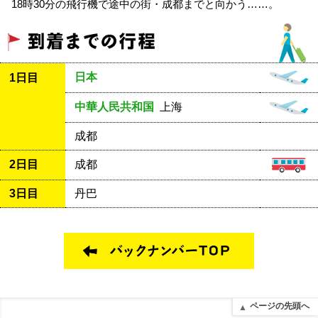
18時30分の飛行機で途中の街・成都までと向かう……。
日本
1日目
中華人民共和国
上海
成都
2日目
成都
3日目
丹巴
ページの先頭へ