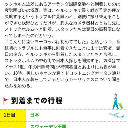
ックホルム近郊にあるアーランダ国際空港へと到着したのは
疲労困ぱいの浅野。実は、ヘルシンキで乗り継ぎ予定の便が
欠航するというトラブルに見舞われ、別便に振り替えること
ができた浅野ひとりだけが、膨大なカメラ機材とともに先に
ストックホルムへと到着、スタッフたちは翌日の振替便にな
ってしまったのだという。
「こんなに遠いヨーロッパは初めてでした」と話しつつ、番
組初のトラブルにも無事に到着できたことにまずは安堵。翌
日の夕方、ヘルシンキから到着したスタッフたちと合流し、
ストックホルムの中心街で日本人探しを開始する。気温はマ
イナス1度。冬の日照時間は6時間程度とあまりにも夜が早
い。18時、美しいネオンが輝くドロットニングガータン通り
で、日本人が暮らしているというカーリックスについて聞き
込みを始める。
1日目
日本
スウェーデン王国