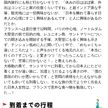
国内旅行にも殆ど行かないそうで、「休みの日はほぼ家、外
出はコンビニと家の往復くらいですね」と超インドア派な手
塚。観光地には一切興味がないが、「日本を離れて暮らす日
本人の心境にすごく興味があるんです」と人に興味があるの
だとか。
フランスへは直行便で12時間。パリの中心地、ノートルダム
大聖堂の前で目的の地、レユニオン島 サントマリーについ
ての聞き込みを開始する手塚。大聖堂にも全く興味も示さ
ず、テンション低めに人に聞いていく中で、「めちゃくちゃ
遠いところだよ！」と声をかけてくる地元の人が。「本当に
行くの？すごいな」と驚きつつ「だったらこんなところにい
ないで、空港に行かないと！」と教えられる。
大移動の果て、サントマリーに到着してから日本人にたどり
着くまでが遠い旅に。31度とうだるような暑さの中、「僕の
普段の行いが悪いからです」と苦悶の表情をたたえながら歩
いても歩いても到着しない。そんな旅の先でようやく出会え
た日本人女性は、フランスで意外な食べ物を勉強してい
た…！