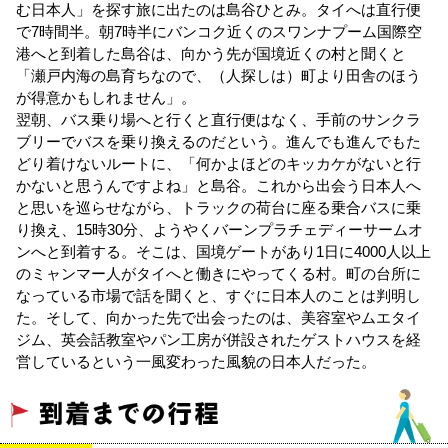
む日本人」を探す旅に出たのは島谷ひとみ。タイへは直行便
で7時間半。朝7時半にバンコク近くのスワンナプーム国際空
港へと到着した島谷は、向かう先が国境近くの村と聞くと
「瀬戸内海の島育ちなので、（人探しは）町より田舎のほう
が得意かもしれません」。
翌朝、バス乗り場へと行くと直行便はなく、手前のサンクラ
ブリーでバスを乗り換えるのだという。進んでも進んでもた
どり着けないルートに、「何かよほどのキッカケがないと行
かないと思うんですよね」と島谷。これから出会う日本人へ
と思いを巡らせながら、トラックの荷台に座る乗合バスに乗
り換え、15時30分、ようやくバーンプラチェディーサームオ
ンへと到着する。そこは、国境ゲートがあり1日に4000人以上
のミャンマー人がタイへと働きにやってくる村。町の台所に
なっている市場で話を聞くと、すぐに日本人のことは判明し
た。そして、向かった先で出会ったのは、美容室やムエタイ
ジム、英会話教室やパン工房が併設されたゲストハウスを経
営しているという一風変わった風貌の日本人だった。