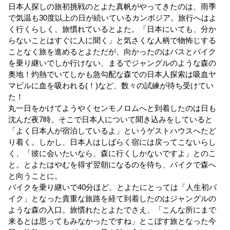
日本人探しの旅初挑戦のとよた真帆がやってきたのは、雨季
で気温も30度以上の日が続いているカンボジア。旅行へはよ
く行くらしく、旅慣れているとよた。「日本にいても、分か
らないことはすぐに人に聞く」と気さくな人柄で物怖じする
ことなく旅を進めるとよただが、向かったのはバスとバイク
を乗り継いでしか行けない、まるでジャングルのような森の
奥地！灼熱でいてしかも急勾配な森での日本人探索は吸血ヤ
マビルに血を吸われる(！)など、数々の試練が待ち受けてい
た！
丸一日をかけてようやくセンモノロムへと到着したのは日も
沈んだ夜7時。そこで日本人について聞き込みをしていると
「よく日本人が宿泊しているよ」というゲストハウスへたど
り着く。しかし、日本人はしばらく宿には戻ってこないらし
く、「彼に会いたいなら、森に行くしかないですよ」とのこ
と。とよたはやむを得ず翌朝になるのを待ち、バイクで森へ
と向うことに。
バイクを乗り継いで40分ほど、とよたにとっては「人生初バ
イク」となった貴重な旅路を経て到着したのはジャングルの
ような森の入口。旅慣れたとよたでさえ、「こんな所にまで
来るとは思ってもみなかったですね」とこぼす旅となった今