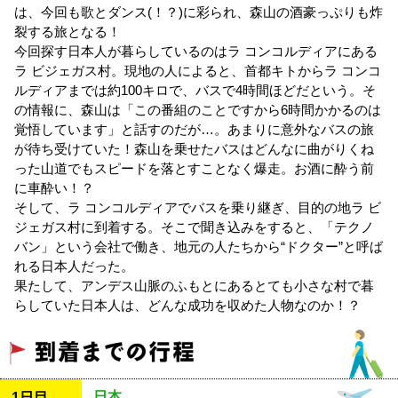
は、今回も歌とダンス(！？)に彩られ、森山の酒豪っぷりも炸
裂する旅となる！
今回探す日本人が暮らしているのはラ コンコルディアにある
ラ ビジェガス村。現地の人によると、首都キトからラ コンコ
ルディアまでは約100キロで、バスで4時間ほどだという。そ
の情報に、森山は「この番組のことですから6時間かかるのは
覚悟しています」と話すのだが…。あまりに意外なバスの旅
が待ち受けていた！森山を乗せたバスはどんなに曲がりくね
った山道でもスピードを落とすことなく爆走。お酒に酔う前
に車酔い！？
そして、ラ コンコルディアでバスを乗り継ぎ、目的の地ラ ビ
ジェガス村に到着する。そこで聞き込みをすると、「テクノ
バン」という会社で働き、地元の人たちから“ドクター”と呼ば
れる日本人だった。
果たして、アンデス山脈のふもとにあるとても小さな村で暮
らしていた日本人は、どんな成功を収めた人物なのか！？
日本
1日目