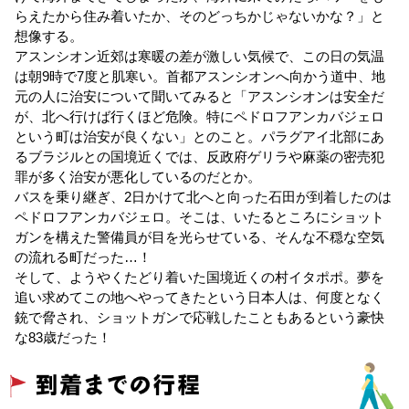
らえたから住み着いたか、そのどっちかじゃないかな？」と
想像する。
アスンシオン近郊は寒暖の差が激しい気候で、この日の気温
は朝9時で7度と肌寒い。首都アスンシオンへ向かう道中、地
元の人に治安について聞いてみると「アスンシオンは安全だ
が、北へ行けば行くほど危険。特にペドロフアンカバジェロ
という町は治安が良くない」とのこと。パラグアイ北部にあ
るブラジルとの国境近くでは、反政府ゲリラや麻薬の密売犯
罪が多く治安が悪化しているのだとか。
バスを乗り継ぎ、2日かけて北へと向った石田が到着したのは
ペドロフアンカバジェロ。そこは、いたるところにショット
ガンを構えた警備員が目を光らせている、そんな不穏な空気
の流れる町だった…！
そして、ようやくたどり着いた国境近くの村イタポポ。夢を
追い求めてこの地へやってきたという日本人は、何度となく
銃で脅され、ショットガンで応戦したこともあるという豪快
な83歳だった！