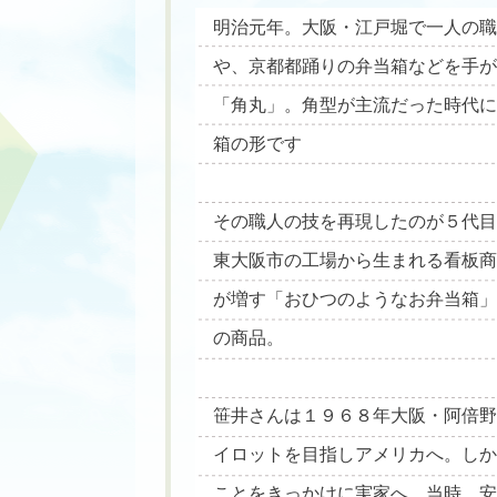
明治元年。大阪・江戸堀で一人の
や、京都都踊りの弁当箱などを手が
「角丸」。角型が主流だった時代
箱の形です
その職人の技を再現したのが５代
東大阪市の工場から生まれる看板
が増す「おひつのようなお弁当箱」
の商品。
笹井さんは１９６８年大阪・阿倍
イロットを目指しアメリカへ。し
ことをきっかけに実家へ。当時、