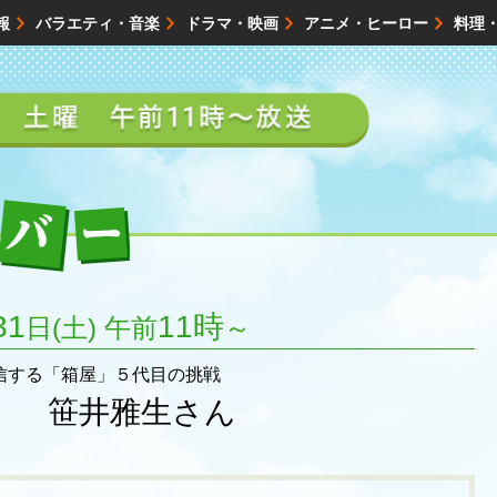
報
バラエティ・音楽
ドラマ・映画
アニメ・ヒーロー
料理
映画・試写会
イベント
会社情報
バックナンバー
31
11時
日(土) 午前
～
信する「箱屋」５代目の挑戦
」 笹井雅生さん