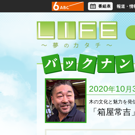
番組表
報道・情
アナウンサー
ライフスタイル
2020
10
年
月
木の文化と魅力を発
「箱屋常吉