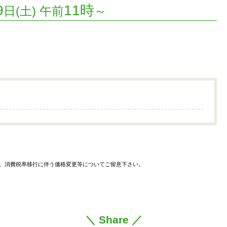
9
11時
日(土) 午前
～
。消費税率移行に伴う価格変更等についてご留意下さい。
＼ Share ／