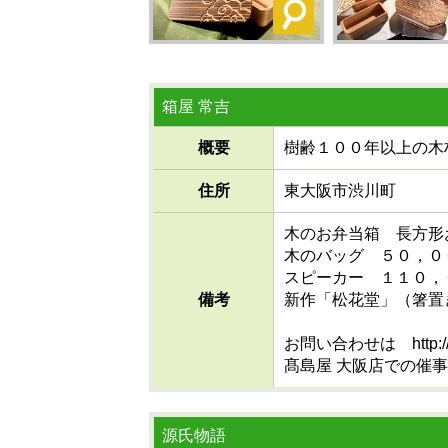
箱屋 常吉
概要
樹齢１００年以上の木
住所
東大阪市渋川町
木のお弁当箱 長方形
木のバッグ ５０，０
スピーカー １１０，
備考
新作「松花堂」（箸置
お問い合わせは http://t
髙島屋 大阪店での催
源氏物語