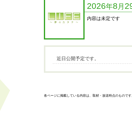
2026
8
2
年
月
内容は未定です
近日公開予定です。
各ページに掲載している内容は、取材・放送時点のものです