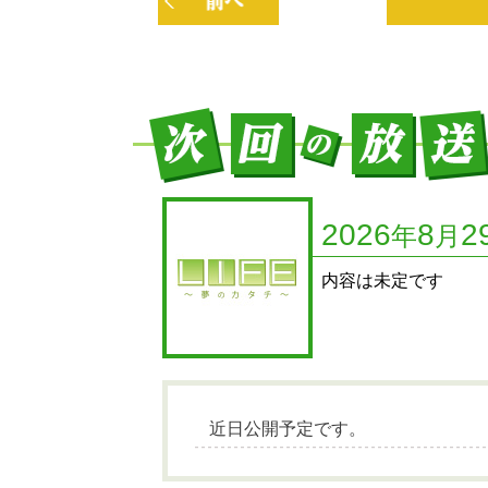
前へ
2026
8
2
年
月
内容は未定です
近日公開予定です。