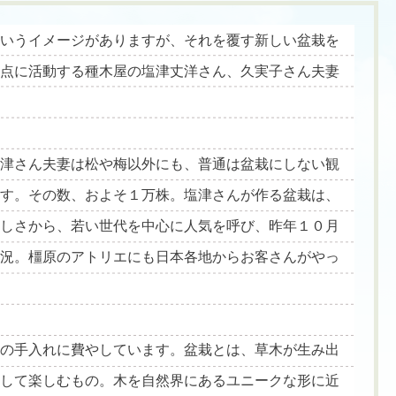
というイメージがありますが、それを覆す新しい盆栽を
拠点に活動する種木屋の塩津丈洋さん、久実子さん夫妻
塩津さん夫妻は松や梅以外にも、普通は盆栽にしない観
ます。その数、およそ１万株。塩津さんが作る盆栽は、
らしさから、若い世代を中心に人気を呼び、昨年１０月
盛況。橿原のアトリエにも日本各地からお客さんがやっ
木の手入れに費やしています。盆栽とは、草木が生み出
現して楽しむもの。木を自然界にあるユニークな形に近