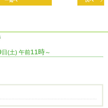
一覧へ
次回の放送
9
11時
日(土) 午前
～