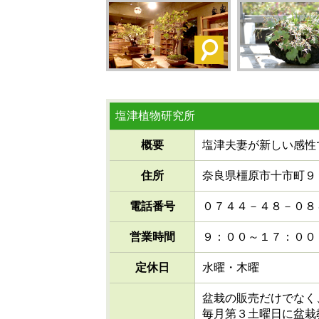
塩津植物研究所
概要
塩津夫妻が新しい感性
住所
奈良県橿原市十市町９
電話番号
０７４４－４８－０８
営業時間
９：００～１７：００
定休日
水曜・木曜
盆栽の販売だけでなく
毎月第３土曜日に盆栽