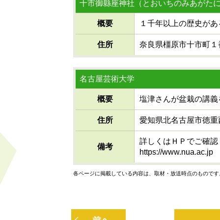
十市御縣座神社（とおいちのみあがた
概要
１千年以上の歴史があ
住所
奈良県橿原市十市町１
名古屋芸術大学
概要
塩津さんが盆栽の講義
住所
愛知県北名古屋市徳重
詳しくはＨＰでご確認
備考
https://www.nua.ac.jp
各ページに掲載している内容は、取材・放送時点のものです