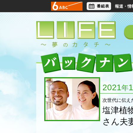
番組表
報道・情
アナウンサー
ライフスタイル
2021
年
次世代に伝え
塩津植
さん夫