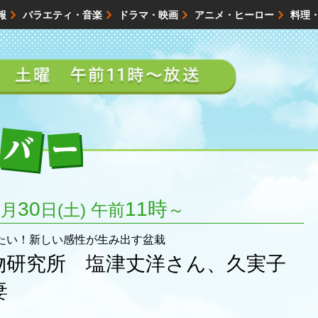
報
バラエティ・音楽
ドラマ・映画
アニメ・ヒーロー
料理
映画・試写会
イベント
会社情報
バックナンバー
1
30
11時
月
日(土) 午前
～
たい！新しい感性が生み出す盆栽
物研究所 塩津丈洋さん、久実子
妻