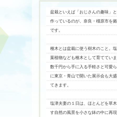
盆栽といえば「おじさんの趣味」
作っているのが、奈良・橿原市を
です。
種木とは盆栽に使う樹木のこと。
葉植物なども種木として育ててい
数千円から手に入る手軽さと可愛
に東京・青山で開いた展示会も大
てきます。
塩津夫妻の１日は、ほとんどを草
す自然の風景を小さな鉢の中に再